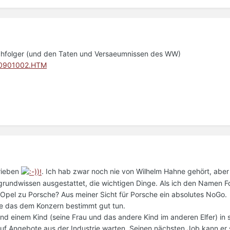
chfolger (und den Taten und Versaeumnissen des WW)
080901002.HTM
rieben
. Ich hab zwar noch nie von Wilhelm Hahne gehört, aber 
rgrundwissen ausgestattet, die wichtigen Dinge. Als ich den Namen F
 Opel zu Porsche? Aus meiner Sicht für Porsche ein absolutes NoGo.
de das dem Konzern bestimmt gut tun.
nd einem Kind (seine Frau und das andere Kind im anderen Elfer) in 
auf Angebote aus der Industrie warten. Seinen nächsten Job kann er