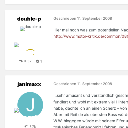
double-p
Geschrieben
11. September 2008
Hier mal noch was zum potentiellen Na
http://www.motor-kritik.de/common/
8,8k
1
janimaxx
Geschrieben
11. September 2008
...sehr amüsant und verständlich gesch
fundiert und wohl mit extrem viel Hinte
habe, dachte ich an einen Scherz - von
Aber mit Reitzle als obersten Boss wür
W.W. hingegen würde mit seinem Elfer u
1,7k
toskanisches Feriendomizil fahren und 