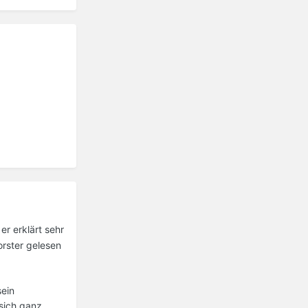
er erklärt sehr
orster gelesen
sein
 sich ganz