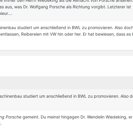
lle immer den Herrn Wiedeking als die Allmacht von Porsche ansehen. 
das aus, was Dr. Wolfgang Porsche als Richtung vorgibt. Letzterer ist
eur....
nenbau studiert um anschließend in BWL zu promovieren. Also doch 
 entlassen, Reibereien mit VW hin oder her. Er hat bewiesen, dass es 
chinenbau studiert um anschließend in BWL zu promovieren. Also d
ang Porsche
gemeint. Du meinst hingegen Dr. Wendelin Wiedeking, er 
.