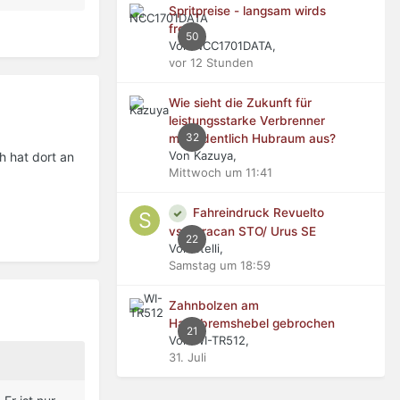
Spritpreise - langsam wirds
frech
50
Von NCC1701DATA,
vor 12 Stunden
Wie sieht die Zukunft für
leistungsstarke Verbrenner
32
mit ordentlich Hubraum aus?
Von Kazuya,
h hat dort an
Mittwoch um 11:41
Fahreindruck Revuelto
vs Huracan STO/ Urus SE
22
Von stelli,
Samstag um 18:59
Zahnbolzen am
Handbremshebel gebrochen
21
Von WI-TR512,
31. Juli