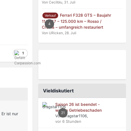
Von Cecilblu,
31. Juli
Ferrari F328 GTS – Baujahr
Verkauf
11/1987 – 125.000 km – Rosso /
4
Crema – umfangreich restauriert
Von URicken,
28. Juli
1
Vieldiskutiert
Saison 26 ist beendet -
wegen Getriebeschaden
21
Er ist nur
Von dragstar1106,
vor 6 Stunden