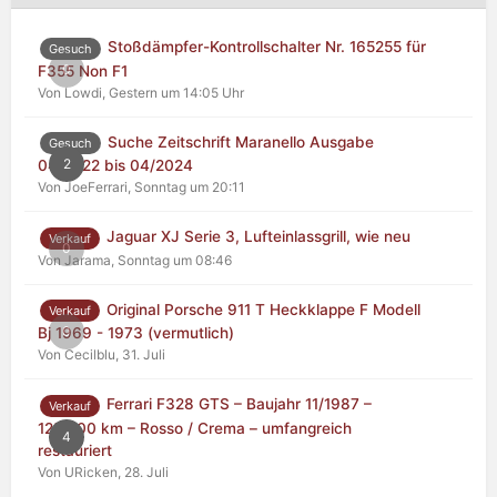
Stoßdämpfer-Kontrollschalter Nr. 165255 für
Gesuch
0
F355 Non F1
Von Lowdi,
Gestern um 14:05 Uhr
Suche Zeitschrift Maranello Ausgabe
Gesuch
2
04/2022 bis 04/2024
Von JoeFerrari,
Sonntag um 20:11
Jaguar XJ Serie 3, Lufteinlassgrill, wie neu
Verkauf
0
Von Jarama,
Sonntag um 08:46
Original Porsche 911 T Heckklappe F Modell
Verkauf
0
Bj 1969 - 1973 (vermutlich)
Von Cecilblu,
31. Juli
Ferrari F328 GTS – Baujahr 11/1987 –
Verkauf
125.000 km – Rosso / Crema – umfangreich
4
restauriert
Von URicken,
28. Juli