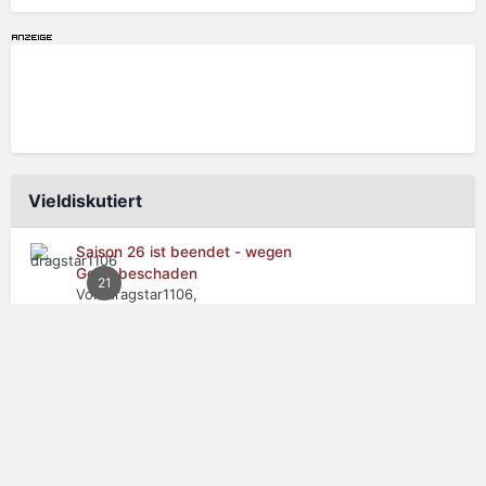
Vieldiskutiert
Saison 26 ist beendet - wegen
Getriebeschaden
21
Von dragstar1106,
vor 5 Stunden
Spritpreise - langsam wirds frech
Von NCC1701DATA,
50
vor 10 Stunden
Wie sieht die Zukunft für leistungsstarke
Verbrenner mit ordentlich Hubraum aus?
32