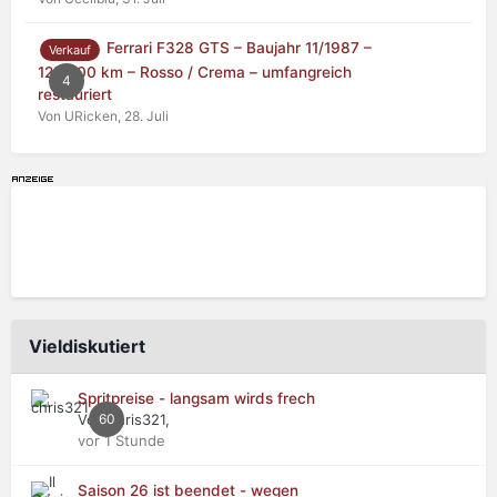
Ferrari F328 GTS – Baujahr 11/1987 –
Verkauf
125.000 km – Rosso / Crema – umfangreich
4
restauriert
Von URicken,
28. Juli
Vieldiskutiert
Spritpreise - langsam wirds frech
Von chris321,
60
vor 1 Stunde
Saison 26 ist beendet - wegen