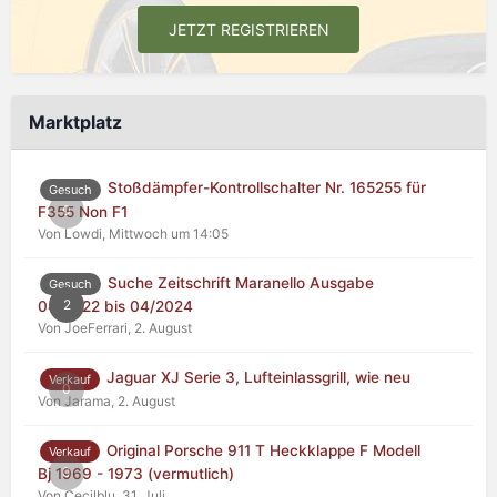
JETZT REGISTRIEREN
Marktplatz
Stoßdämpfer-Kontrollschalter Nr. 165255 für
Gesuch
0
F355 Non F1
Von Lowdi,
Mittwoch um 14:05
Suche Zeitschrift Maranello Ausgabe
Gesuch
2
04/2022 bis 04/2024
Von JoeFerrari,
2. August
Jaguar XJ Serie 3, Lufteinlassgrill, wie neu
Verkauf
0
Von Jarama,
2. August
Original Porsche 911 T Heckklappe F Modell
Verkauf
0
Bj 1969 - 1973 (vermutlich)
Von Cecilblu,
31. Juli