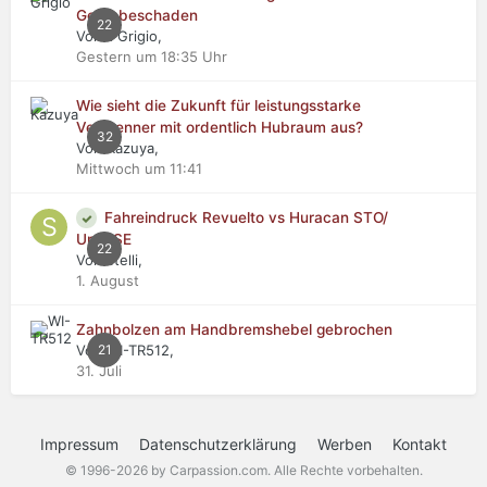
Getriebeschaden
22
Von Il Grigio,
Gestern um 18:35 Uhr
Wie sieht die Zukunft für leistungsstarke
Verbrenner mit ordentlich Hubraum aus?
32
Von Kazuya,
Mittwoch um 11:41
Fahreindruck Revuelto vs Huracan STO/
Urus SE
22
Von stelli,
1. August
Zahnbolzen am Handbremshebel gebrochen
Von WI-TR512,
21
31. Juli
Impressum
Datenschutzerklärung
Werben
Kontakt
© 1996-2026 by Carpassion.com. Alle Rechte vorbehalten.