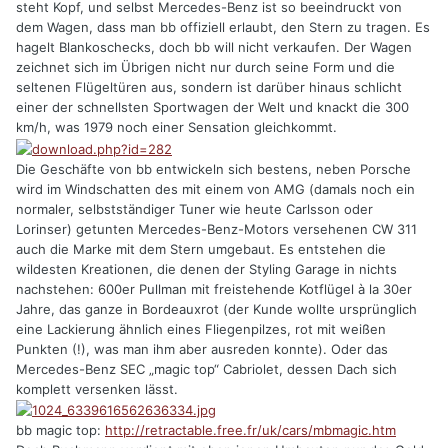
steht Kopf, und selbst Mercedes-Benz ist so beeindruckt von
dem Wagen, dass man bb offiziell erlaubt, den Stern zu tragen. Es
hagelt Blankoschecks, doch bb will nicht verkaufen. Der Wagen
zeichnet sich im Übrigen nicht nur durch seine Form und die
seltenen Flügeltüren aus, sondern ist darüber hinaus schlicht
einer der schnellsten Sportwagen der Welt und knackt die 300
km/h, was 1979 noch einer Sensation gleichkommt.
Die Geschäfte von bb entwickeln sich bestens, neben Porsche
wird im Windschatten des mit einem von AMG (damals noch ein
normaler, selbstständiger Tuner wie heute Carlsson oder
Lorinser) getunten Mercedes-Benz-Motors versehenen CW 311
auch die Marke mit dem Stern umgebaut. Es entstehen die
wildesten Kreationen, die denen der Styling Garage in nichts
nachstehen: 600er Pullman mit freistehende Kotflügel à la 30er
Jahre, das ganze in Bordeauxrot (der Kunde wollte ursprünglich
eine Lackierung ähnlich eines Fliegenpilzes, rot mit weißen
Punkten (!), was man ihm aber ausreden konnte). Oder das
Mercedes-Benz SEC „magic top“ Cabriolet, dessen Dach sich
komplett versenken lässt.
bb magic top:
http://retractable.free.fr/uk/cars/mbmagic.htm