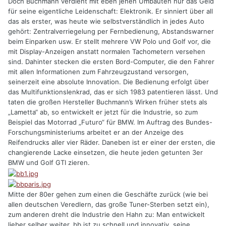
Doch Buchmann verdient mit eben jenen Umbauten nur das Geld
für seine eigentliche Leidenschaft: Elektronik. Er sinniert über all
das als erster, was heute wie selbstverständlich in jedes Auto
gehört: Zentralverriegelung per Fernbedienung, Abstandswarner
beim Einparken usw. Er stellt mehrere VW Polo und Golf vor, die
mit Display-Anzeigen anstatt normalen Tachometern versehen
sind. Dahinter stecken die ersten Bord-Computer, die den Fahrer
mit allen Informationen zum Fahrzeugzustand versorgen,
seinerzeit eine absolute Innovation. Die Bedienung erfolgt über
das Multifunktionslenkrad, das er sich 1983 patentieren lässt. Und
taten die großen Hersteller Buchmann’s Wirken früher stets als
„Lametta“ ab, so entwickelt er jetzt für die Industrie, so zum
Beispiel das Motorrad „Futuro“ für BMW. Im Auftrag des Bundes-
Forschungsministeriums arbeitet er an der Anzeige des
Reifendrucks aller vier Räder. Daneben ist er einer der ersten, die
changierende Lacke einsetzen, die heute jeden getunten 3er
BMW und Golf GTI zieren.
Mitte der 80er gehen zum einen die Geschäfte zurück (wie bei
allen deutschen Veredlern, das große Tuner-Sterben setzt ein),
zum anderen dreht die Industrie den Hahn zu: Man entwickelt
lieber selber weiter, bb ist zu schnell und innovativ, seine