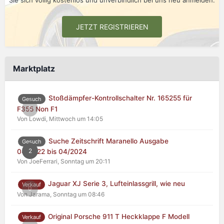
Sie sich völlig kostenlos und unverbindlich bei uns neu anmelden.
JETZT REGISTRIEREN
Marktplatz
Stoßdämpfer-Kontrollschalter Nr. 165255 für
Gesuch
0
F355 Non F1
Von Lowdi,
Mittwoch um 14:05
Suche Zeitschrift Maranello Ausgabe
Gesuch
2
04/2022 bis 04/2024
Von JoeFerrari,
Sonntag um 20:11
Jaguar XJ Serie 3, Lufteinlassgrill, wie neu
Verkauf
0
Von Jarama,
Sonntag um 08:46
Original Porsche 911 T Heckklappe F Modell
Verkauf