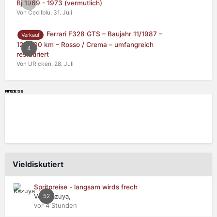
0
Bj 1969 - 1973 (vermutlich)
Von Cecilblu,
31. Juli
Ferrari F328 GTS – Baujahr 11/1987 –
Verkauf
125.000 km – Rosso / Crema – umfangreich
4
restauriert
Von URicken,
28. Juli
Vieldiskutiert
Spritpreise - langsam wirds frech
Von Kazuya,
52
vor 4 Stunden