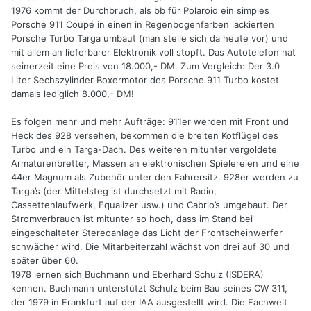
1976 kommt der Durchbruch, als bb für Polaroid ein simples
Porsche 911 Coupé in einen in Regenbogenfarben lackierten
Porsche Turbo Targa umbaut (man stelle sich da heute vor) und
mit allem an lieferbarer Elektronik voll stopft. Das Autotelefon hat
seinerzeit eine Preis von 18.000,- DM. Zum Vergleich: Der 3.0
Liter Sechszylinder Boxermotor des Porsche 911 Turbo kostet
damals lediglich 8.000,- DM!
Es folgen mehr und mehr Aufträge: 911er werden mit Front und
Heck des 928 versehen, bekommen die breiten Kotflügel des
Turbo und ein Targa-Dach. Des weiteren mitunter vergoldete
Armaturenbretter, Massen an elektronischen Spielereien und eine
44er Magnum als Zubehör unter den Fahrersitz. 928er werden zu
Targa’s (der Mittelsteg ist durchsetzt mit Radio,
Cassettenlaufwerk, Equalizer usw.) und Cabrio’s umgebaut. Der
Stromverbrauch ist mitunter so hoch, dass im Stand bei
eingeschalteter Stereoanlage das Licht der Frontscheinwerfer
schwächer wird. Die Mitarbeiterzahl wächst von drei auf 30 und
später über 60.
1978 lernen sich Buchmann und Eberhard Schulz (ISDERA)
kennen. Buchmann unterstützt Schulz beim Bau seines CW 311,
der 1979 in Frankfurt auf der IAA ausgestellt wird. Die Fachwelt