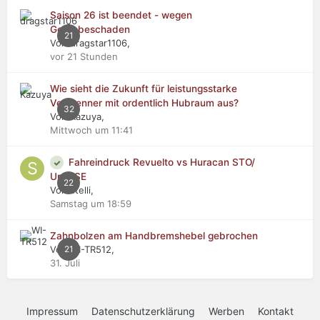
Saison 26 ist beendet - wegen
Getriebeschaden
21
Von dragstar1106,
vor 21 Stunden
Wie sieht die Zukunft für leistungsstarke
Verbrenner mit ordentlich Hubraum aus?
32
Von Kazuya,
Mittwoch um 11:41
Fahreindruck Revuelto vs Huracan STO/
Urus SE
22
Von stelli,
Samstag um 18:59
Zahnbolzen am Handbremshebel gebrochen
Von WI-TR512,
21
31. Juli
Impressum
Datenschutzerklärung
Werben
Kontakt