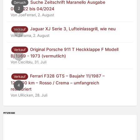
Suche Zeitschrift Maranello Ausgabe
Gesuch
2
04/2022 bis 04/2024
Von JoeFerrari,
2. August
Jaguar XJ Serie 3, Lufteinlassgrill, wie neu
Verkauf
0
Von Jarama,
2. August
Original Porsche 911 T Heckklappe F Modell
Verkauf
0
Bj 1969 - 1973 (vermutlich)
Von Cecilblu,
31. Juli
Ferrari F328 GTS – Baujahr 11/1987 –
Verkauf
125.000 km – Rosso / Crema – umfangreich
4
restauriert
Von URicken,
28. Juli