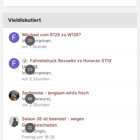
Vieldiskutiert
Wechsel vom R129 zu W126?
Von Ferrarinarr,
30
vor 1 Stunde
Fahreindruck Revuelto vs Huracan STO/
Urus SE
23
Von Ferrarinarr,
vor 2 Stunden
Spritpreise - langsam wirds frech
Von tollewurst,
66
vor 2 Stunden
Saison 26 ist beendet - wegen
Getriebeschaden
22
Von Il Grigio,
Freitag um 18:35