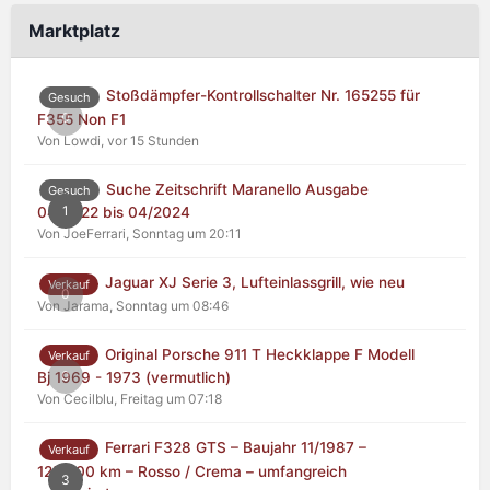
Marktplatz
Stoßdämpfer-Kontrollschalter Nr. 165255 für
Gesuch
0
F355 Non F1
Von Lowdi,
vor 15 Stunden
Suche Zeitschrift Maranello Ausgabe
Gesuch
1
04/2022 bis 04/2024
Von JoeFerrari,
Sonntag um 20:11
Jaguar XJ Serie 3, Lufteinlassgrill, wie neu
Verkauf
0
Von Jarama,
Sonntag um 08:46
Original Porsche 911 T Heckklappe F Modell
Verkauf
0
Bj 1969 - 1973 (vermutlich)
Von Cecilblu,
Freitag um 07:18
Ferrari F328 GTS – Baujahr 11/1987 –
Verkauf
125.000 km – Rosso / Crema – umfangreich
3