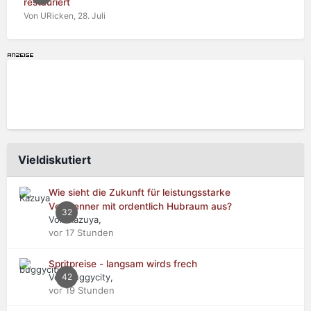
restauriert
Von URicken,
28. Juli
Vieldiskutiert
Wie sieht die Zukunft für leistungsstarke
Verbrenner mit ordentlich Hubraum aus?
32
Von Kazuya,
vor 17 Stunden
Spritpreise - langsam wirds frech
Von buggycity,
42
vor 19 Stunden