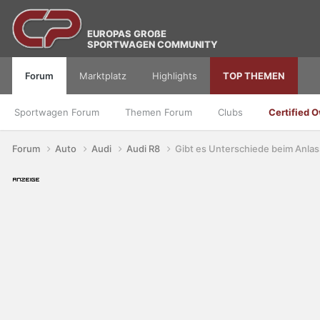
EUROPAS GROßE
SPORTWAGEN COMMUNITY
Forum
Marktplatz
Highlights
TOP THEMEN
Sportwagen Forum
Themen Forum
Clubs
Certified 
Forum
Auto
Audi
Audi R8
Gibt es Unterschiede beim Anla