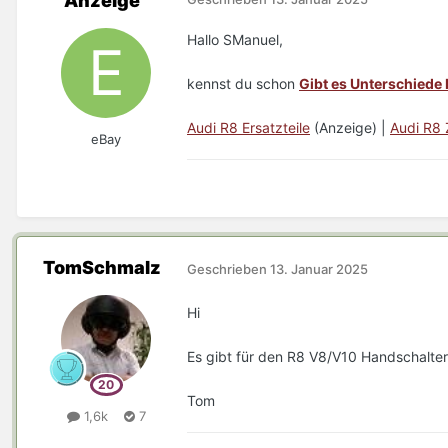
Anzeige
Hallo SManuel,
kennst du schon
Gibt es Unterschiede
Audi R8 Ersatzteile
(Anzeige) |
Audi R8
eBay
TomSchmalz
Geschrieben
13. Januar 2025
Hi
Es gibt für den R8 V8/V10 Handschalter/
Tom
1,6k
7