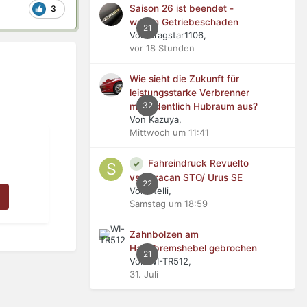
Saison 26 ist beendet -
3
wegen Getriebeschaden
21
Von dragstar1106,
vor 18 Stunden
Wie sieht die Zukunft für
leistungsstarke Verbrenner
32
mit ordentlich Hubraum aus?
Von Kazuya,
Mittwoch um 11:41
Fahreindruck Revuelto
vs Huracan STO/ Urus SE
22
Von stelli,
Samstag um 18:59
Zahnbolzen am
Handbremshebel gebrochen
21
Von WI-TR512,
31. Juli