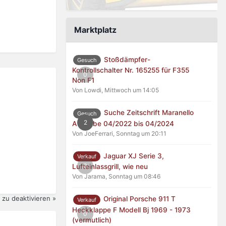
Marktplatz
Stoßdämpfer-
Gesuch
Kontrollschalter Nr. 165255 für F355
0
Non F1
Von Lowdi,
Mittwoch um 14:05
Suche Zeitschrift Maranello
Gesuch
2
Ausgabe 04/2022 bis 04/2024
Von JoeFerrari,
Sonntag um 20:11
Jaguar XJ Serie 3,
Verkauf
0
Lufteinlassgrill, wie neu
Von Jarama,
Sonntag um 08:46
zu deaktivieren »
Original Porsche 911 T
Verkauf
Heckklappe F Modell Bj 1969 - 1973
0
(vermutlich)