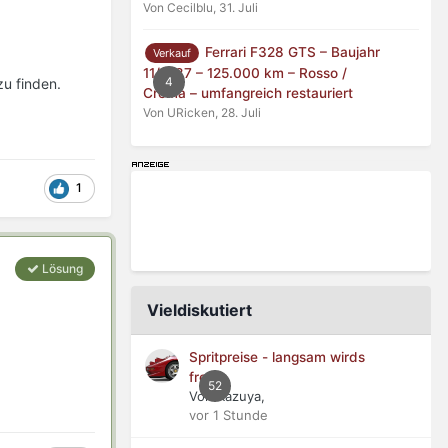
Von Cecilblu,
31. Juli
Ferrari F328 GTS – Baujahr
Verkauf
11/1987 – 125.000 km – Rosso /
4
zu finden.
Crema – umfangreich restauriert
Von URicken,
28. Juli
1
Lösung
Vieldiskutiert
Spritpreise - langsam wirds
frech
52
Von Kazuya,
vor 1 Stunde