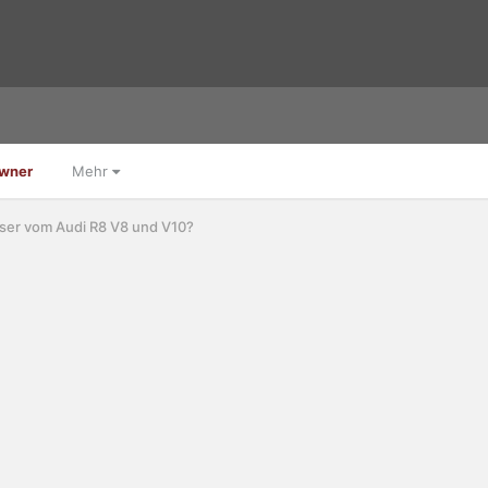
Owner
Mehr
sser vom Audi R8 V8 und V10?