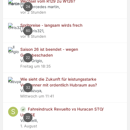
Wechsel vom R129 zu W126?
Von mercedes martin,
24
vor 2 Stunden
Spritpreise - langsam wirds frech
Von chris321,
60
vor 4 Stunden
Saison 26 ist beendet - wegen
Getriebeschaden
22
Von Il Grigio,
Freitag um 18:35
Wie sieht die Zukunft für leistungsstarke
Verbrenner mit ordentlich Hubraum aus?
32
Von Kazuya,
Mittwoch um 11:41
Fahreindruck Revuelto vs Huracan STO/
Urus SE
22
Von stelli,
1. August