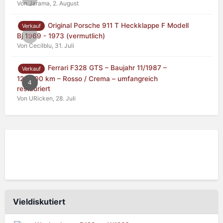
Von Jarama,
2. August
Original Porsche 911 T Heckklappe F Modell
Verkauf
0
Bj 1969 - 1973 (vermutlich)
Von Cecilblu,
31. Juli
Ferrari F328 GTS – Baujahr 11/1987 –
Verkauf
125.000 km – Rosso / Crema – umfangreich
4
restauriert
Von URicken,
28. Juli
Vieldiskutiert