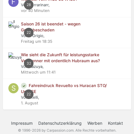
Von Ferrarinarr,
28
vor 40 Minuten
Saison 26 ist beendet - wegen
Getriebeschaden
22
Von Il Grigio,
Freitag um 18:35
Wie sieht die Zukunft für leistungsstarke
Verbrenner mit ordentlich Hubraum aus?
32
Von Kazuya,
Mittwoch um 11:41
Fahreindruck Revuelto vs Huracan STO/
Urus SE
22
Von stelli,
1. August
Impressum
Datenschutzerklärung
Werben
Kontakt
© 1996-2026 by Carpassion.com. Alle Rechte vorbehalten.