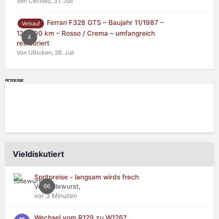
Von Cecilblu,
31. Juli
Ferrari F328 GTS – Baujahr 11/1987 –
Verkauf
125.000 km – Rosso / Crema – umfangreich
4
restauriert
Von URicken,
28. Juli
Vieldiskutiert
Spritpreise - langsam wirds frech
Von tollewurst,
66
vor 3 Minuten
Wechsel vom R129 zu W126?