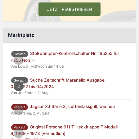
JETZT REGISTRIEREN
Marktplatz
Stoßdämpfer-Kontrollschalter Nr. 165255 für
Gesuch
0
F355 Non F1
Von Lowdi,
Mittwoch um 14:05
Suche Zeitschrift Maranello Ausgabe
Gesuch
2
04/2022 bis 04/2024
Von JoeFerrari,
2. August
Jaguar XJ Serie 3, Lufteinlassgrill, wie neu
Verkauf
0
Von Jarama,
2. August
Original Porsche 911 T Heckklappe F Modell
Verkauf
0
Bj 1969 - 1973 (vermutlich)