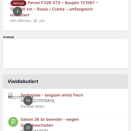
Ferrari F328 GTS – Baujahr 11/1987 –
Verkauf
125.000 km – Rosso / Crema – umfangreich
4
restauriert
Von URicken,
28. Juli
Vieldiskutiert
Spritpreise - langsam wirds frech
Von NCC1701DATA,
50
Gerade eben
Saison 26 ist beendet - wegen
Getriebeschaden
20
Von Porto2020,