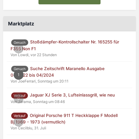
Marktplatz
Stoßdämpfer-Kontrollschalter Nr. 165255 für
Gesuch
0
F355 Non F1
Von Lowdi,
vor 22 Stunden
Suche Zeitschrift Maranello Ausgabe
Gesuch
1
04/2022 bis 04/2024
Von JoeFerrari,
Sonntag um 20:11
Jaguar XJ Serie 3, Lufteinlassgrill, wie neu
Verkauf
0
Von Jarama,
Sonntag um 08:46
Original Porsche 911 T Heckklappe F Modell
Verkauf
0
Bj 1969 - 1973 (vermutlich)
Von Cecilblu,
31. Juli