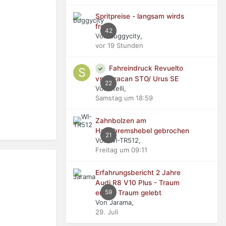
Spritpreise - langsam wirds
frech
42
Von buggycity,
vor 19 Stunden
Fahreindruck Revuelto
vs Huracan STO/ Urus SE
22
Von stelli,
Samstag um 18:59
Zahnbolzen am
Handbremshebel gebrochen
21
Von WI-TR512,
Freitag um 09:11
Erfahrungsbericht 2 Jahre
Audi R8 V10 Plus - Traum
59
erfüllt, Traum gelebt
Von Jarama,
29. Juli