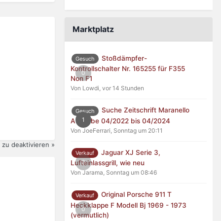
Marktplatz
Stoßdämpfer-
Gesuch
Kontrollschalter Nr. 165255 für F355
0
Non F1
Von Lowdi,
vor 14 Stunden
Suche Zeitschrift Maranello
Gesuch
1
Ausgabe 04/2022 bis 04/2024
Von JoeFerrari,
Sonntag um 20:11
zu deaktivieren »
Jaguar XJ Serie 3,
Verkauf
0
Lufteinlassgrill, wie neu
Von Jarama,
Sonntag um 08:46
Original Porsche 911 T
Verkauf
Heckklappe F Modell Bj 1969 - 1973
0
(vermutlich)