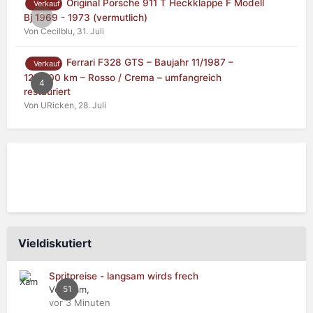
Original Porsche 911 T Heckklappe F Modell
Verkauf
0
Bj 1969 - 1973 (vermutlich)
Von Cecilblu,
31. Juli
Ferrari F328 GTS – Baujahr 11/1987 –
Verkauf
125.000 km – Rosso / Crema – umfangreich
4
restauriert
Von URicken,
28. Juli
Vieldiskutiert
Spritpreise - langsam wirds frech
Von Xam,
51
vor 3 Minuten