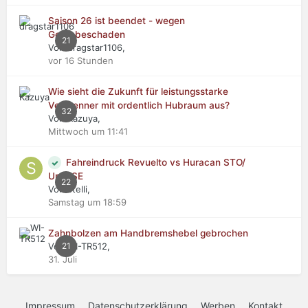
Saison 26 ist beendet - wegen
Getriebeschaden
21
Von dragstar1106,
vor 16 Stunden
Wie sieht die Zukunft für leistungsstarke
Verbrenner mit ordentlich Hubraum aus?
32
Von Kazuya,
Mittwoch um 11:41
Fahreindruck Revuelto vs Huracan STO/
Urus SE
22
Von stelli,
Samstag um 18:59
Zahnbolzen am Handbremshebel gebrochen
Von WI-TR512,
21
31. Juli
Impressum
Datenschutzerklärung
Werben
Kontakt