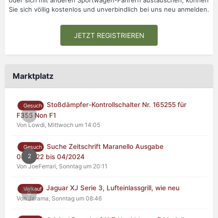
oder sich mit anderen Sportwagen-Fahrern austauschen, können
Sie sich völlig kostenlos und unverbindlich bei uns neu anmelden.
JETZT REGISTRIEREN
Marktplatz
Stoßdämpfer-Kontrollschalter Nr. 165255 für
Gesuch
0
F355 Non F1
Von Lowdi,
Mittwoch um 14:05
Suche Zeitschrift Maranello Ausgabe
Gesuch
2
04/2022 bis 04/2024
Von JoeFerrari,
Sonntag um 20:11
Jaguar XJ Serie 3, Lufteinlassgrill, wie neu
Verkauf
0
Von Jarama,
Sonntag um 08:46