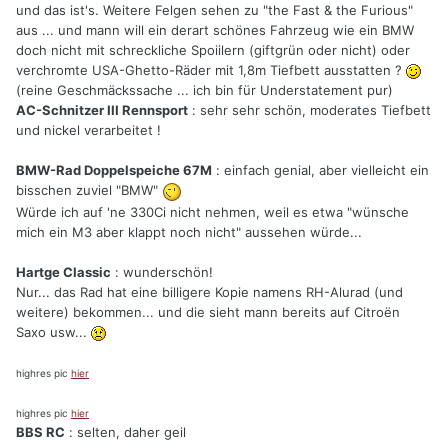
und das ist's. Weitere Felgen sehen zu "the Fast & the Furious"
aus ... und mann will ein derart schönes Fahrzeug wie ein BMW
doch nicht mit schreckliche Spoiilern (giftgrün oder nicht) oder
verchromte USA-Ghetto-Räder mit 1,8m Tiefbett ausstatten ?
(reine Geschmäckssache ... ich bin für Understatement pur)
AC-Schnitzer III Rennsport
: sehr sehr schön, moderates Tiefbett
und nickel verarbeitet !
BMW-Rad Doppelspeiche 67M
: einfach genial, aber vielleicht ein
bisschen zuviel "BMW"
Würde ich auf 'ne 330Ci nicht nehmen, weil es etwa "wünsche
mich ein M3 aber klappt noch nicht" aussehen würde...
Hartge Classic
: wunderschön!
Nur... das Rad hat eine billigere Kopie namens RH-Alurad (und
weitere) bekommen... und die sieht mann bereits auf Citroën
Saxo usw...
highres pic
hier
highres pic
hier
BBS RC
: selten, daher geil