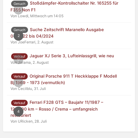
Stoßdämpfer-Kontrollschalter Nr. 165255 für
Gesuch
0
F355 Non F1
Von Lowdi,
Mittwoch um 14:05
Suche Zeitschrift Maranello Ausgabe
Gesuch
2
04/2022 bis 04/2024
Von JoeFerrari,
2. August
Jaguar XJ Serie 3, Lufteinlassgrill, wie neu
Verkauf
0
Von Jarama,
2. August
Original Porsche 911 T Heckklappe F Modell
Verkauf
0
Bj 1969 - 1973 (vermutlich)
Von Cecilblu,
31. Juli
Ferrari F328 GTS – Baujahr 11/1987 –
Verkauf
125.000 km – Rosso / Crema – umfangreich
4
restauriert
Von URicken,
28. Juli