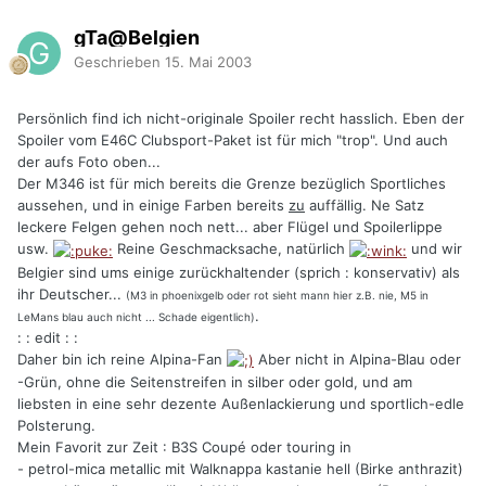
gTa@Belgien
Geschrieben
15. Mai 2003
Persönlich find ich nicht-originale Spoiler recht hasslich. Eben der
Spoiler vom E46C Clubsport-Paket ist für mich "trop". Und auch
der aufs Foto oben...
Der M346 ist für mich bereits die Grenze bezüglich Sportliches
aussehen, und in einige Farben bereits
zu
auffällig. Ne Satz
leckere Felgen gehen noch nett... aber Flügel und Spoilerlippe
usw.
Reine Geschmacksache, natürlich
und wir
Belgier sind ums einige zurückhaltender (sprich : konservativ) als
ihr Deutscher...
(M3 in phoenixgelb oder rot sieht mann hier z.B. nie, M5 in
.
LeMans blau auch nicht ... Schade eigentlich)
: : edit : :
Daher bin ich reine Alpina-Fan
Aber nicht in Alpina-Blau oder
-Grün, ohne die Seitenstreifen in silber oder gold, und am
liebsten in eine sehr dezente Außenlackierung und sportlich-edle
Polsterung.
Mein Favorit zur Zeit : B3S Coupé oder touring in
- petrol-mica metallic mit Walknappa kastanie hell (Birke anthrazit)