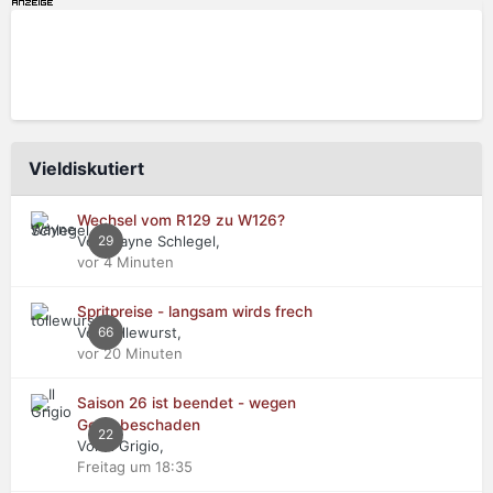
Vieldiskutiert
Wechsel vom R129 zu W126?
Von Wayne Schlegel,
29
vor 4 Minuten
Spritpreise - langsam wirds frech
Von tollewurst,
66
vor 20 Minuten
Saison 26 ist beendet - wegen
Getriebeschaden
22
Von Il Grigio,
Freitag um 18:35