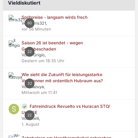
Vieldiskutiert
Spritpreise - langsam wirds frech
Von chris321,
60
vor 56 Minuten
Saison 26 ist beendet - wegen
Getriebeschaden
22
Von Il Grigio,
Gestern um 18:35 Uhr
Wie sieht die Zukunft für leistungsstarke
Verbrenner mit ordentlich Hubraum aus?
32
Von Kazuya,
Mittwoch um 11:41
Fahreindruck Revuelto vs Huracan STO/
Urus SE
22
Von stelli,
1. August