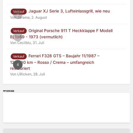
Jaguar XJ Serie 3, Lufteinlassgrill, wie neu
Verkauf
0
Von Jarama,
2. August
Original Porsche 911 T Heckklappe F Modell
Verkauf
0
Bj 1969 - 1973 (vermutlich)
Von Cecilblu,
31. Juli
Ferrari F328 GTS – Baujahr 11/1987 –
Verkauf
125.000 km – Rosso / Crema – umfangreich
4
restauriert
Von URicken,
28. Juli