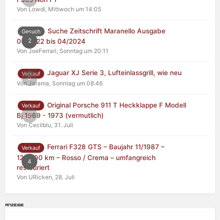
Von Lowdi,
Mittwoch um 14:05
Suche Zeitschrift Maranello Ausgabe
Gesuch
2
04/2022 bis 04/2024
Von JoeFerrari,
Sonntag um 20:11
Jaguar XJ Serie 3, Lufteinlassgrill, wie neu
Verkauf
0
Von Jarama,
Sonntag um 08:46
Original Porsche 911 T Heckklappe F Modell
Verkauf
0
Bj 1969 - 1973 (vermutlich)
Von Cecilblu,
31. Juli
Ferrari F328 GTS – Baujahr 11/1987 –
Verkauf
125.000 km – Rosso / Crema – umfangreich
4
restauriert
Von URicken,
28. Juli