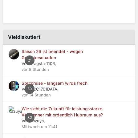
Vieldiskutiert
Saison 26 ist beendet - wegen
Getriebeschaden
21
Von dragstar1106,
vor 8 Stunden
Spritpreise - langsam wirds frech
Von NCC1701DATA,
50
vor 14 Stunden
Wie sieht die Zukunft für leistungsstarke
Verbrenner mit ordentlich Hubraum aus?
32
Von Kazuya,
Mittwoch um 11:41