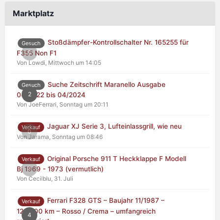
Marktplatz
Stoßdämpfer-Kontrollschalter Nr. 165255 für
Gesuch
0
F355 Non F1
Von Lowdi,
Mittwoch um 14:05
Suche Zeitschrift Maranello Ausgabe
Gesuch
2
04/2022 bis 04/2024
Von JoeFerrari,
Sonntag um 20:11
Jaguar XJ Serie 3, Lufteinlassgrill, wie neu
Verkauf
0
Von Jarama,
Sonntag um 08:46
Original Porsche 911 T Heckklappe F Modell
Verkauf
0
Bj 1969 - 1973 (vermutlich)
Von Cecilblu,
31. Juli
Ferrari F328 GTS – Baujahr 11/1987 –
Verkauf
125.000 km – Rosso / Crema – umfangreich
4