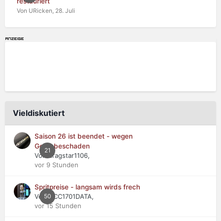
restauriert
Von URicken,
28. Juli
Vieldiskutiert
Saison 26 ist beendet - wegen
Getriebeschaden
21
Von dragstar1106,
vor 9 Stunden
Spritpreise - langsam wirds frech
Von NCC1701DATA,
50
vor 15 Stunden