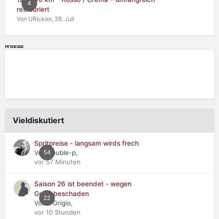
4
restauriert
Von URicken,
28. Juli
Vieldiskutiert
Spritpreise - langsam wirds frech
Von double-p,
54
vor 57 Minuten
Saison 26 ist beendet - wegen
Getriebeschaden
22
Von Il Grigio,
vor 10 Stunden