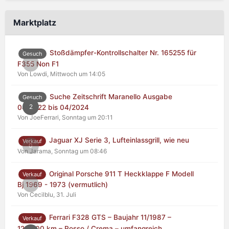
Marktplatz
Stoßdämpfer-Kontrollschalter Nr. 165255 für
Gesuch
0
F355 Non F1
Von Lowdi,
Mittwoch um 14:05
Suche Zeitschrift Maranello Ausgabe
Gesuch
2
04/2022 bis 04/2024
Von JoeFerrari,
Sonntag um 20:11
Jaguar XJ Serie 3, Lufteinlassgrill, wie neu
Verkauf
0
Von Jarama,
Sonntag um 08:46
Original Porsche 911 T Heckklappe F Modell
Verkauf
0
Bj 1969 - 1973 (vermutlich)
Von Cecilblu,
31. Juli
Ferrari F328 GTS – Baujahr 11/1987 –
Verkauf
125.000 km – Rosso / Crema – umfangreich