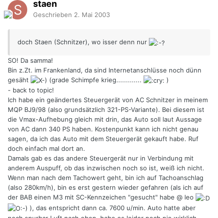
staen
Geschrieben
2. Mai 2003
doch Staen (Schnitzer), wo isser denn nur
SO! Da samma!
Bin z.Zt. im Frankenland, da sind Internetanschlüsse noch dünn
gesäht
(grade Schimpfe krieg.............
)
- back to topic!
Ich habe ein geändertes Steuergerät von AC Schnitzer in meinem
MQP BJ9/98 (also grundsätzlich 321-PS-Variante). Bei diesem ist
die Vmax-Aufhebung gleich mit drin, das Auto soll laut Aussage
von AC dann 340 PS haben. Kostenpunkt kann ich nicht genau
sagen, da ich das Auto mit dem Steuergerät gekauft habe. Ruf
doch einfach mal dort an.
Damals gab es das andere Steuergerät nur in Verbindung mit
anderem Auspuff, ob das inzwischen noch so ist, weiß ich nicht.
Wenn man nach dem Tachowert geht, bin ich auf Tachoanschlag
(also 280km/h), bin es erst gestern wieder gefahren (als ich auf
der BAB einen M3 mit SC-Kennzeichen "gesucht" habe @ leo
), das entspricht dann ca. 7600 u/min. Auto hatte aber