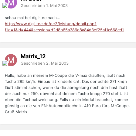
Geschrieben
1. Mai 2003
schau mal bei digi-tec nach...
http://www.digi-tec.de/de2/leistung/detail.php?
file=1&id=444&session=d2d8b65a386e8a84d3ef25a11c668cd1
Matrix_12
Geschrieben
2. Mai 2003
Hallo, habe an meinem M-Coupe die V-max draußen, läuft nach
Tacho 285 km/h. Einbau ist kinderleicht. Das der echte 271 km/h
läuft stimmt schon, wenn du die abregelung noch drin hast läuft
der auch nur 250, obwohl auf deinem Tacho knapp 270 steht. Ist
eben die Tachoabweichung. Falls du ein Modul brauchst, komme
günstig an die von FN-Automobiltechnik. 410 Euro fürs M-Coupe.
Gruß Matrix