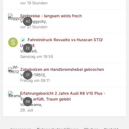
vor 19 Stunden
Spritpreise - langsam wirds frech
Von buggycity,
42
vor 21 Stunden
Fahreindruck Revuelto vs Huracan STO/
Urus SE
22
Von stelli,
Samstag um 18:59
Zahnbolzen am Handbremshebel gebrochen
Von WI-TR512,
21
Freitag um 09:11
Erfahrungsbericht 2 Jahre Audi R8 V10 Plus -
Traum erfüllt, Traum gelebt
59
Von Jarama,
29. Juli