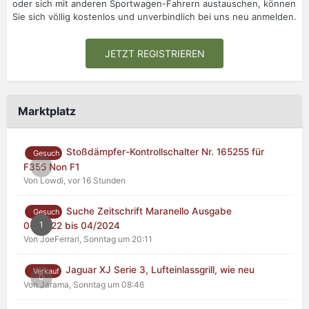
oder sich mit anderen Sportwagen-Fahrern austauschen, können
Sie sich völlig kostenlos und unverbindlich bei uns neu anmelden.
JETZT REGISTRIEREN
Marktplatz
Stoßdämpfer-Kontrollschalter Nr. 165255 für
Gesuch
0
F355 Non F1
Von Lowdi,
vor 16 Stunden
Suche Zeitschrift Maranello Ausgabe
Gesuch
1
04/2022 bis 04/2024
Von JoeFerrari,
Sonntag um 20:11
Jaguar XJ Serie 3, Lufteinlassgrill, wie neu
Verkauf
0
Von Jarama,
Sonntag um 08:46