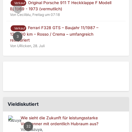
Original Porsche 911 T Heckklappe F Modell
Verkauf
0
Bj 1969 - 1973 (vermutlich)
Von Cecilblu,
Freitag um 07:18
Ferrari F328 GTS – Baujahr 11/1987 –
Verkauf
125.000 km – Rosso / Crema – umfangreich
3
restauriert
Von URicken,
28. Juli
Vieldiskutiert
Wie sieht die Zukunft für leistungsstarke
Verbrenner mit ordentlich Hubraum aus?
32
Von Kazuya,