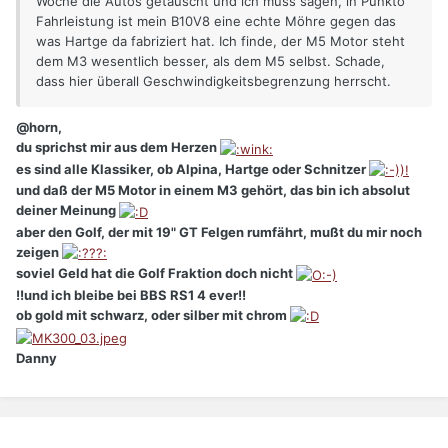
Woche die Autos getauscht und ich muss sagen, in Punkto
Fahrleistung ist mein B10V8 eine echte Möhre gegen das
was Hartge da fabriziert hat. Ich finde, der M5 Motor steht
dem M3 wesentlich besser, als dem M5 selbst. Schade,
dass hier überall Geschwindigkeitsbegrenzung herrscht.
@horn,
du sprichst mir aus dem Herzen
es sind alle Klassiker, ob Alpina, Hartge oder Schnitzer
und daß der M5 Motor in einem M3 gehört, das bin ich absolut
deiner Meinung
aber den Golf, der mit 19" GT Felgen rumfährt, mußt du mir noch
zeigen
soviel Geld hat die Golf Fraktion doch nicht
!!und ich bleibe bei BBS RS1 4 ever!!
ob gold mit schwarz, oder silber mit chrom
Danny