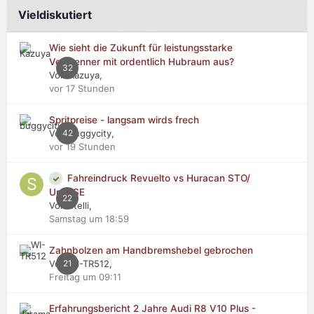
Vieldiskutiert
Wie sieht die Zukunft für leistungsstarke
Verbrenner mit ordentlich Hubraum aus?
32
Von Kazuya,
vor 17 Stunden
Spritpreise - langsam wirds frech
Von buggycity,
42
vor 19 Stunden
Fahreindruck Revuelto vs Huracan STO/
Urus SE
22
Von stelli,
Samstag um 18:59
Zahnbolzen am Handbremshebel gebrochen
Von WI-TR512,
21
Freitag um 09:11
Erfahrungsbericht 2 Jahre Audi R8 V10 Plus -