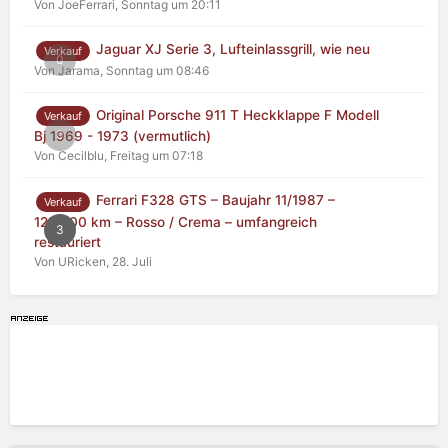
Von JoeFerrari,
Sonntag um 20:11
Jaguar XJ Serie 3, Lufteinlassgrill, wie neu
Verkauf
0
Von Jarama,
Sonntag um 08:46
Original Porsche 911 T Heckklappe F Modell
Verkauf
0
Bj 1969 - 1973 (vermutlich)
Von Cecilblu,
Freitag um 07:18
Ferrari F328 GTS – Baujahr 11/1987 –
Verkauf
125.000 km – Rosso / Crema – umfangreich
3
restauriert
Von URicken,
28. Juli