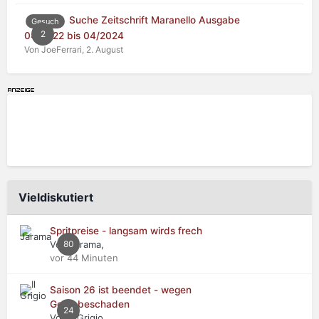
Suche Zeitschrift Maranello Ausgabe
Gesuch
2
04/2022 bis 04/2024
Von JoeFerrari,
2. August
Vieldiskutiert
Spritpreise - langsam wirds frech
Von Jarama,
80
vor 44 Minuten
Saison 26 ist beendet - wegen
Getriebeschaden
24
Von Il Grigio,