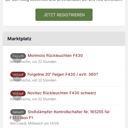
JETZT REGISTRIEREN
Marktplatz
Morimoto Rückleuchten F430
Gesuch
0
Von kenscho,
vor 22 Stunden
Forgeline 20“ Felgen F430 / evtl. 360?
Verkauf
0
Von kenscho,
vor 22 Stunden
Novitec Rückleuchten F430 schwarz
Verkauf
0
Von kenscho,
vor 22 Stunden
Stoßdämpfer-Kontrollschalter Nr. 165255 für
Gesuch
0
F355 Non F1
Von Lowdi,
Mittwoch um 14:05