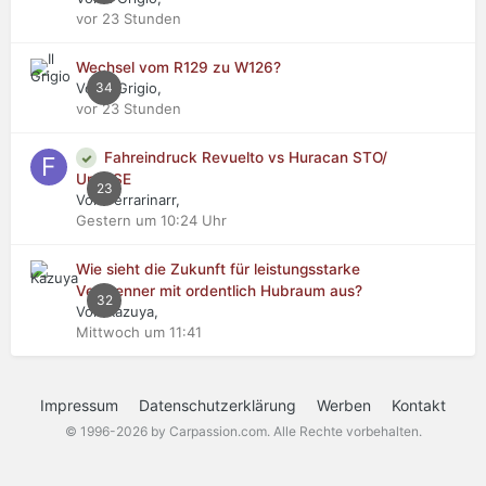
vor 23 Stunden
Wechsel vom R129 zu W126?
Von Il Grigio,
34
vor 23 Stunden
Fahreindruck Revuelto vs Huracan STO/
Urus SE
23
Von Ferrarinarr,
Gestern um 10:24 Uhr
Wie sieht die Zukunft für leistungsstarke
Verbrenner mit ordentlich Hubraum aus?
32
Von Kazuya,
Mittwoch um 11:41
Impressum
Datenschutzerklärung
Werben
Kontakt
© 1996-2026 by Carpassion.com. Alle Rechte vorbehalten.