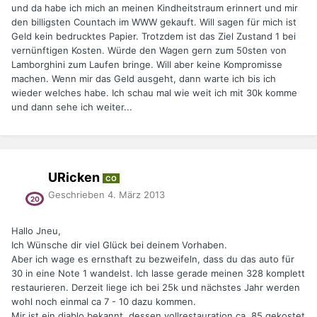
und da habe ich mich an meinen Kindheitstraum erinnert und mir
den billigsten Countach im WWW gekauft. Will sagen für mich ist
Geld kein bedrucktes Papier. Trotzdem ist das Ziel Zustand 1 bei
vernünftigen Kosten. Würde den Wagen gern zum 50sten von
Lamborghini zum Laufen bringe. Will aber keine Kompromisse
machen. Wenn mir das Geld ausgeht, dann warte ich bis ich
wieder welches habe. Ich schau mal wie weit ich mit 30k komme
und dann sehe ich weiter...
URicken
CO
Geschrieben
4. März 2013
Hallo Jneu,
Ich Wünsche dir viel Glück bei deinem Vorhaben.
Aber ich wage es ernsthaft zu bezweifeln, dass du das auto für
30 in eine Note 1 wandelst. Ich lasse gerade meinen 328 komplett
restaurieren. Derzeit liege ich bei 25k und nächstes Jahr werden
wohl noch einmal ca 7 - 10 dazu kommen.
Mir ist ein diablo bekannt, dessen vollrestauration ca. 85 gekostet