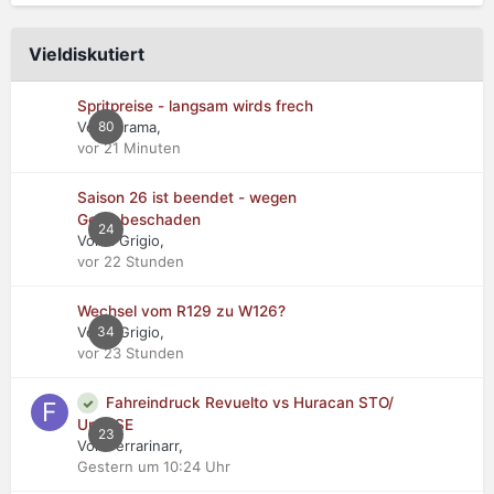
Vieldiskutiert
Spritpreise - langsam wirds frech
Von Jarama,
80
vor 21 Minuten
Saison 26 ist beendet - wegen
Getriebeschaden
24
Von Il Grigio,
vor 22 Stunden
Wechsel vom R129 zu W126?
Von Il Grigio,
34
vor 23 Stunden
Fahreindruck Revuelto vs Huracan STO/
Urus SE
23
Von Ferrarinarr,
Gestern um 10:24 Uhr