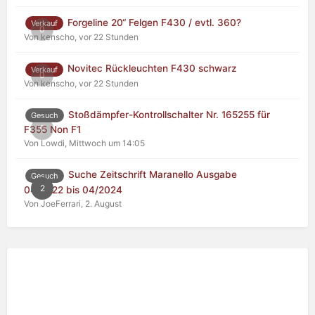
Forgeline 20“ Felgen F430 / evtl. 360?
Verkauf
0
Von kenscho,
vor 22 Stunden
Novitec Rückleuchten F430 schwarz
Verkauf
0
Von kenscho,
vor 22 Stunden
Stoßdämpfer-Kontrollschalter Nr. 165255 für
Gesuch
0
F355 Non F1
Von Lowdi,
Mittwoch um 14:05
Suche Zeitschrift Maranello Ausgabe
Gesuch
2
04/2022 bis 04/2024
Von JoeFerrari,
2. August