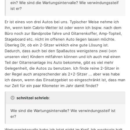
ein? Wie sind die Wartungsintervalle? Wie verwindungssteif
ist er?
Er ist eines von drei Autos bei uns. Typischer Weise nehme ich
ihn, wenn kein Cabrio-Wetter ist oder wenn ich bspw. nach dem
Büro noch zur Bandprobe fahre und Gitarrenkoffer, Amp-Topteil,
Stageboard etc. nicht im offenen Auto liegen lassen möchte.
Überleg Dir, ob ein 2-Sitzer wirklich eine gute Lösung ist.
Dadurch, dass auch bei den Spaßautos wenigstens zwei (von
unseren vier) Kindern mitfahren können und ich auch mal einen
Teil der Gitarrenanlage ins Auto bekomme, gibt es viel mehr
Gelegenheit, die Autos zu benutzen. Ich finde reine 2-Sitzer in
der Regel auch ansprechender als 2+2-Sitzer ... aber was habe
ich davon, wenn das Einsatzgebiet so eingeschränkt ist, dass man
nur Zeit für ein paar Kilometer im Jahr damit findet?
schnitzel schrieb:
Wie sind die Wartungsintervalle? Wie verwindungssteif ist
er?
Wartungsintervalle habe ich jetzt nicht im Kopf. Ich wechsele halt