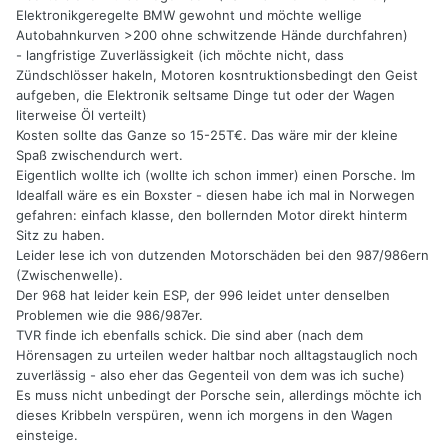
Elektronikgeregelte BMW gewohnt und möchte wellige
Autobahnkurven >200 ohne schwitzende Hände durchfahren)
- langfristige Zuverlässigkeit (ich möchte nicht, dass
Zündschlösser hakeln, Motoren kosntruktionsbedingt den Geist
aufgeben, die Elektronik seltsame Dinge tut oder der Wagen
literweise Öl verteilt)
Kosten sollte das Ganze so 15-25T€. Das wäre mir der kleine
Spaß zwischendurch wert.
Eigentlich wollte ich (wollte ich schon immer) einen Porsche. Im
Idealfall wäre es ein Boxster - diesen habe ich mal in Norwegen
gefahren: einfach klasse, den bollernden Motor direkt hinterm
Sitz zu haben.
Leider lese ich von dutzenden Motorschäden bei den 987/986ern
(Zwischenwelle).
Der 968 hat leider kein ESP, der 996 leidet unter denselben
Problemen wie die 986/987er.
TVR finde ich ebenfalls schick. Die sind aber (nach dem
Hörensagen zu urteilen weder haltbar noch alltagstauglich noch
zuverlässig - also eher das Gegenteil von dem was ich suche)
Es muss nicht unbedingt der Porsche sein, allerdings möchte ich
dieses Kribbeln verspüren, wenn ich morgens in den Wagen
einsteige.