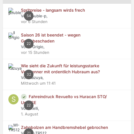
Spritpreise - langsam wirds frech
Von double-p,
54
vor 6 Stunden
Saison 26 ist beendet - wegen
Getriebeschaden
22
Von Il Grigio,
vor 15 Stunden
Wie sieht die Zukunft für leistungsstarke
Verbrenner mit ordentlich Hubraum aus?
32
Von Kazuya,
Mittwoch um 11:41
Fahreindruck Revuelto vs Huracan STO/
Urus SE
22
Von stelli,
1. August
Zahnbolzen am Handbremshebel gebrochen
Von WI-TR512,
21