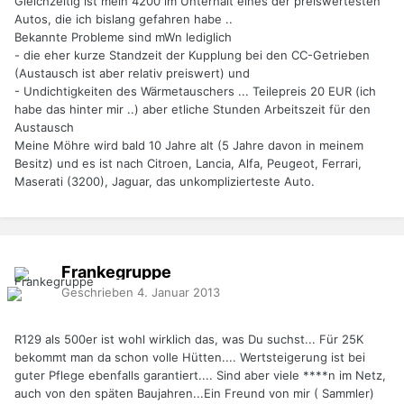
Gleichzeitig ist mein 4200 im Unterhalt eines der preiswertesten
Autos, die ich bislang gefahren habe ..
Bekannte Probleme sind mWn lediglich
- die eher kurze Standzeit der Kupplung bei den CC-Getrieben
(Austausch ist aber relativ preiswert) und
- Undichtigkeiten des Wärmetauschers ... Teilepreis 20 EUR (ich
habe das hinter mir ..) aber etliche Stunden Arbeitszeit für den
Austausch
Meine Möhre wird bald 10 Jahre alt (5 Jahre davon in meinem
Besitz) und es ist nach Citroen, Lancia, Alfa, Peugeot, Ferrari,
Maserati (3200), Jaguar, das unkomplizierteste Auto.
Frankegruppe
Geschrieben
4. Januar 2013
R129 als 500er ist wohl wirklich das, was Du suchst... Für 25K
bekommt man da schon volle Hütten.... Wertsteigerung ist bei
guter Pflege ebenfalls garantiert.... Sind aber viele ****n im Netz,
auch von den späten Baujahren...Ein Freund von mir ( Sammler)