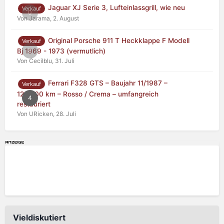
Jaguar XJ Serie 3, Lufteinlassgrill, wie neu
Verkauf
0
Von Jarama,
2. August
Original Porsche 911 T Heckklappe F Modell
Verkauf
0
Bj 1969 - 1973 (vermutlich)
Von Cecilblu,
31. Juli
Ferrari F328 GTS – Baujahr 11/1987 –
Verkauf
125.000 km – Rosso / Crema – umfangreich
4
restauriert
Von URicken,
28. Juli
Vieldiskutiert