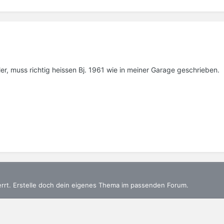
hler, muss richtig heissen Bj. 1961 wie in meiner Garage geschrieben.
errt. Erstelle doch dein eigenes Thema im passenden Forum.