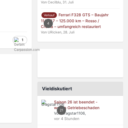
Von Cecilblu,
31. Juli
Ferrari F328 GTS – Baujahr
Verkauf
11/1987 – 125.000 km – Rosso /
4
Crema – umfangreich restauriert
Von URicken,
28. Juli
1
Vieldiskutiert
Saison 26 ist beendet -
wegen Getriebeschaden
21
Von dragstar1106,
vor 4 Stunden