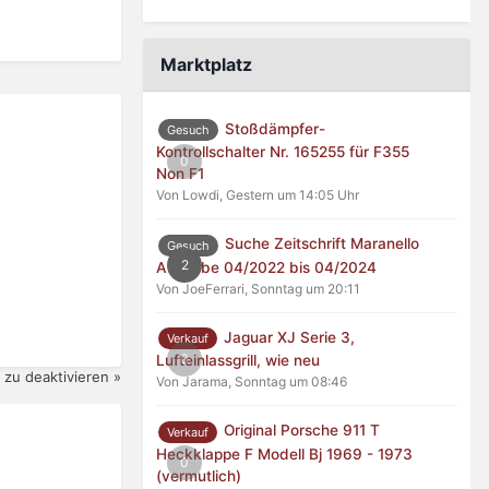
Marktplatz
Stoßdämpfer-
Gesuch
Kontrollschalter Nr. 165255 für F355
0
Non F1
Von Lowdi,
Gestern um 14:05 Uhr
Suche Zeitschrift Maranello
Gesuch
2
Ausgabe 04/2022 bis 04/2024
Von JoeFerrari,
Sonntag um 20:11
Jaguar XJ Serie 3,
Verkauf
0
Lufteinlassgrill, wie neu
zu deaktivieren »
Von Jarama,
Sonntag um 08:46
Original Porsche 911 T
Verkauf
Heckklappe F Modell Bj 1969 - 1973
0
(vermutlich)