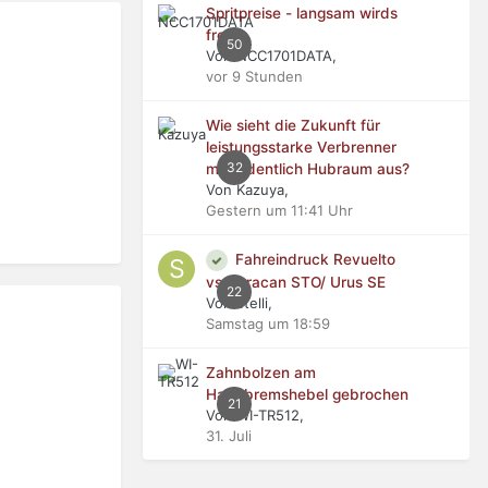
Spritpreise - langsam wirds
frech
50
Von NCC1701DATA,
vor 9 Stunden
Wie sieht die Zukunft für
leistungsstarke Verbrenner
32
mit ordentlich Hubraum aus?
Von Kazuya,
Gestern um 11:41 Uhr
Fahreindruck Revuelto
vs Huracan STO/ Urus SE
22
Von stelli,
Samstag um 18:59
Zahnbolzen am
Handbremshebel gebrochen
21
Von WI-TR512,
31. Juli