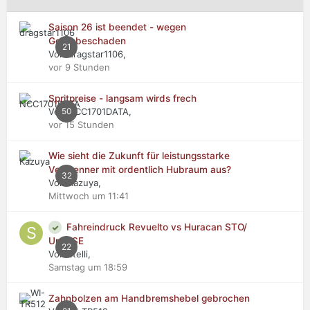
Saison 26 ist beendet - wegen
Getriebeschaden
21
Von dragstar1106,
vor 9 Stunden
Spritpreise - langsam wirds frech
Von NCC1701DATA,
50
vor 15 Stunden
Wie sieht die Zukunft für leistungsstarke
Verbrenner mit ordentlich Hubraum aus?
32
Von Kazuya,
Mittwoch um 11:41
Fahreindruck Revuelto vs Huracan STO/
Urus SE
22
Von stelli,
Samstag um 18:59
Zahnbolzen am Handbremshebel gebrochen