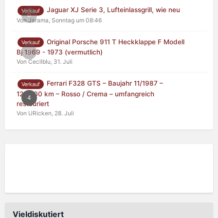
Jaguar XJ Serie 3, Lufteinlassgrill, wie neu
Verkauf
0
Von Jarama,
Sonntag um 08:46
Original Porsche 911 T Heckklappe F Modell
Verkauf
0
Bj 1969 - 1973 (vermutlich)
Von Cecilblu,
31. Juli
Ferrari F328 GTS – Baujahr 11/1987 –
Verkauf
125.000 km – Rosso / Crema – umfangreich
4
restauriert
Von URicken,
28. Juli
Vieldiskutiert