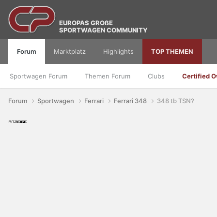
EUROPAS GROßE
SPORTWAGEN COMMUNITY
Forum
Marktplatz
Highlights
TOP THEMEN
Sportwagen Forum
Themen Forum
Clubs
Certified 
Forum
Sportwagen
Ferrari
Ferrari 348
348 tb TSN?