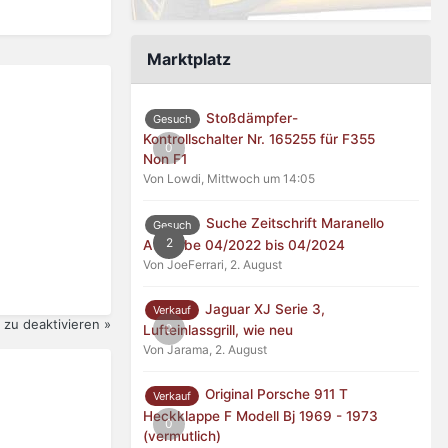
Marktplatz
Stoßdämpfer-
Gesuch
Kontrollschalter Nr. 165255 für F355
0
Non F1
Von Lowdi,
Mittwoch um 14:05
Suche Zeitschrift Maranello
Gesuch
2
Ausgabe 04/2022 bis 04/2024
Von JoeFerrari,
2. August
Jaguar XJ Serie 3,
Verkauf
zu deaktivieren »
0
Lufteinlassgrill, wie neu
Von Jarama,
2. August
Original Porsche 911 T
Verkauf
Heckklappe F Modell Bj 1969 - 1973
0
(vermutlich)