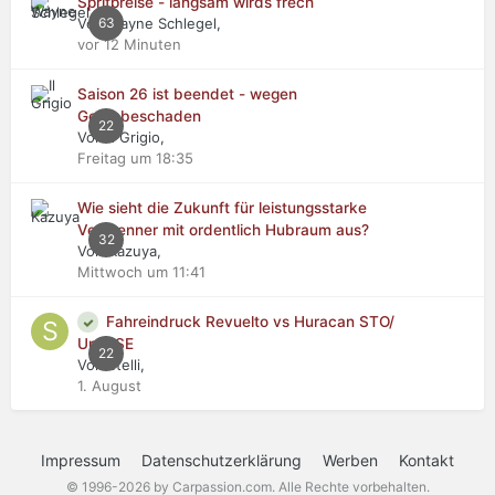
Spritpreise - langsam wirds frech
Von Wayne Schlegel,
63
vor 12 Minuten
Saison 26 ist beendet - wegen
Getriebeschaden
22
Von Il Grigio,
Freitag um 18:35
Wie sieht die Zukunft für leistungsstarke
Verbrenner mit ordentlich Hubraum aus?
32
Von Kazuya,
Mittwoch um 11:41
Fahreindruck Revuelto vs Huracan STO/
Urus SE
22
Von stelli,
1. August
Impressum
Datenschutzerklärung
Werben
Kontakt
© 1996-2026 by Carpassion.com. Alle Rechte vorbehalten.