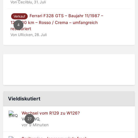
Von Cecilblu,
31. Juli
Ferrari F328 GTS – Baujahr 11/1987 –
Verkauf
125.000 km – Rosso / Crema – umfangreich
4
restauriert
Von URicken,
28. Juli
Vieldiskutiert
Wechsel vom R129 zu W126?
Von BWQ,
27
vor 9 Minuten