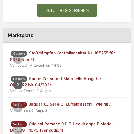
JETZT REGISTRIEREN
Marktplatz
Stoßdämpfer-Kontrollschalter Nr. 165255 für
Gesuch
0
F355 Non F1
Von Lowdi,
Mittwoch um 14:05
Suche Zeitschrift Maranello Ausgabe
Gesuch
2
04/2022 bis 04/2024
Von JoeFerrari,
2. August
Jaguar XJ Serie 3, Lufteinlassgrill, wie neu
Verkauf
0
Von Jarama,
2. August
Original Porsche 911 T Heckklappe F Modell
Verkauf
0
Bj 1969 - 1973 (vermutlich)