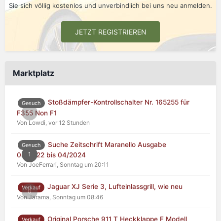
Sie sich völlig kostenlos und unverbindlich bei uns neu anmelden.
JETZT REGISTRIEREN
Marktplatz
Stoßdämpfer-Kontrollschalter Nr. 165255 für
Gesuch
0
F355 Non F1
Von Lowdi,
vor 12 Stunden
Suche Zeitschrift Maranello Ausgabe
Gesuch
1
04/2022 bis 04/2024
Von JoeFerrari,
Sonntag um 20:11
Jaguar XJ Serie 3, Lufteinlassgrill, wie neu
Verkauf
0
Von Jarama,
Sonntag um 08:46
Original Porsche 911 T Heckklappe F Modell
Verkauf