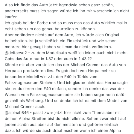
Also ich finde das Auto jetzt irgendwie schon ganz schön,
andererseits muss ich sagen würde ich ihn mir warscheinlich nicht
kaufen.
Ich glaub bei der Farbe und so muss man das Auto wirklich mal in
echt sehen um das genau beurteilen zu können.
Aber verändere nichts auf dem Auto, ich würde alles Original
beibehalten. Ist ja schließlich ein Einzelstück und wie schon
mehrere hier gesagt haben soll man da nichts verändern.
@deltaevo2 - zu dem Modellauto weiß ich leider auch nicht mehr.
Gabs das Auto nur in 1:87 oder auch in 1:43 ??
Könnte mir aber vorstellen das der Michael Cromer das Auto von
Herpa so produzieren lies. Es gab doch von Herpa mehr so
besondere Modell wie z.b. den F40 in Türkis vom
Fahrzeugmuseum Steicher. Und ich glaube nicht das Herpa sagte
sie produzieren den F40 einfach, sonder ich denke das war der
Wunsch vom Fahrzeugmuseum oder sie haben sogar noch dafür
gezahlt als Werbung. Und so denke ich ist es mit dem Modell von
Michael Cromer auch.
@alpinab846 - passt zwar jetzt hier nicht zum Thema aber mit
deinen Alpina Streifen bist du nicht alleine. Sehen zwar nicht auf
jedem schön aus aber auf den meisten und gehören einfach
dazu. Ich würde sie auch drauf machen wenn ich einen Alpina