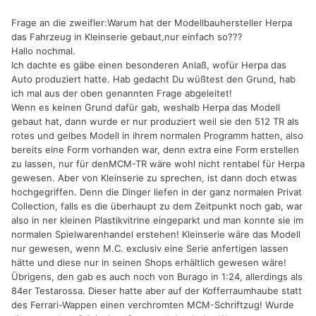
Frage an die zweifler:Warum hat der Modellbauhersteller Herpa
das Fahrzeug in Kleinserie gebaut,nur einfach so???
Hallo nochmal.
Ich dachte es gäbe einen besonderen Anlaß, wofür Herpa das
Auto produziert hatte. Hab gedacht Du wüßtest den Grund, hab
ich mal aus der oben genannten Frage abgeleitet!
Wenn es keinen Grund dafür gab, weshalb Herpa das Modell
gebaut hat, dann wurde er nur produziert weil sie den 512 TR als
rotes und gelbes Modell in ihrem normalen Programm hatten, also
bereits eine Form vorhanden war, denn extra eine Form erstellen
zu lassen, nur für denMCM-TR wäre wohl nicht rentabel für Herpa
gewesen. Aber von Kleinserie zu sprechen, ist dann doch etwas
hochgegriffen. Denn die Dinger liefen in der ganz normalen Privat
Collection, falls es die überhaupt zu dem Zeitpunkt noch gab, war
also in ner kleinen Plastikvitrine eingeparkt und man konnte sie im
normalen Spielwarenhandel erstehen! Kleinserie wäre das Modell
nur gewesen, wenn M.C. exclusiv eine Serie anfertigen lassen
hätte und diese nur in seinen Shops erhältlich gewesen wäre!
Übrigens, den gab es auch noch von Burago in 1:24, allerdings als
84er Testarossa. Dieser hatte aber auf der Kofferraumhaube statt
des Ferrari-Wappen einen verchromten MCM-Schriftzug! Wurde