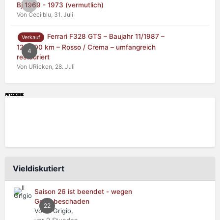
0
Bj 1969 - 1973 (vermutlich)
Von Cecilblu,
31. Juli
Ferrari F328 GTS – Baujahr 11/1987 –
Verkauf
125.000 km – Rosso / Crema – umfangreich
4
restauriert
Von URicken,
28. Juli
Vieldiskutiert
Saison 26 ist beendet - wegen
Getriebeschaden
22
Von Il Grigio,
vor 9 Stunden