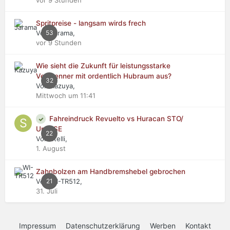
Spritpreise - langsam wirds frech
Von Jarama,
53
vor 9 Stunden
Wie sieht die Zukunft für leistungsstarke
Verbrenner mit ordentlich Hubraum aus?
32
Von Kazuya,
Mittwoch um 11:41
Fahreindruck Revuelto vs Huracan STO/
Urus SE
22
Von stelli,
1. August
Zahnbolzen am Handbremshebel gebrochen
Von WI-TR512,
21
31. Juli
Impressum
Datenschutzerklärung
Werben
Kontakt