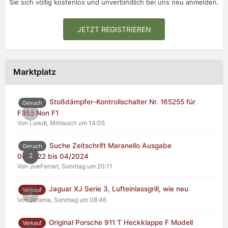
Sie sich völlig kostenlos und unverbindlich bei uns neu anmelden.
JETZT REGISTRIEREN
Marktplatz
Stoßdämpfer-Kontrollschalter Nr. 165255 für
Gesuch
0
F355 Non F1
Von Lowdi,
Mittwoch um 14:05
Suche Zeitschrift Maranello Ausgabe
Gesuch
2
04/2022 bis 04/2024
Von JoeFerrari,
Sonntag um 20:11
Jaguar XJ Serie 3, Lufteinlassgrill, wie neu
Verkauf
0
Von Jarama,
Sonntag um 08:46
Original Porsche 911 T Heckklappe F Modell
Verkauf