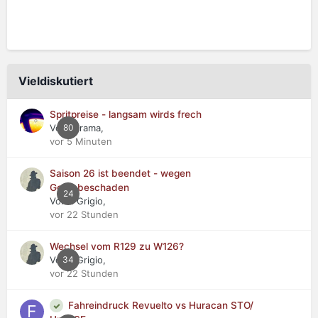
Vieldiskutiert
Spritpreise - langsam wirds frech
Von Jarama,
80
vor 5 Minuten
Saison 26 ist beendet - wegen
Getriebeschaden
24
Von Il Grigio,
vor 22 Stunden
Wechsel vom R129 zu W126?
Von Il Grigio,
34
vor 22 Stunden
Fahreindruck Revuelto vs Huracan STO/