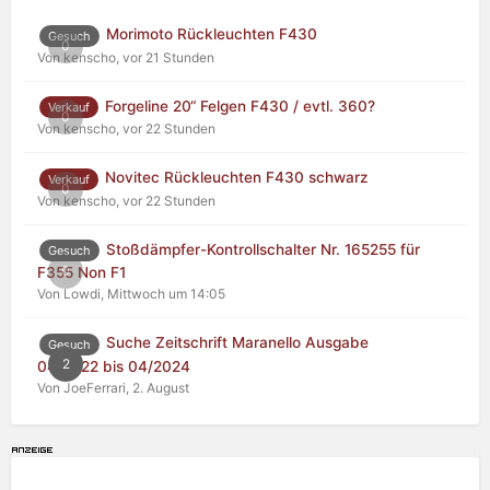
Morimoto Rückleuchten F430
Gesuch
0
Von kenscho,
vor 21 Stunden
Forgeline 20“ Felgen F430 / evtl. 360?
Verkauf
0
Von kenscho,
vor 22 Stunden
Novitec Rückleuchten F430 schwarz
Verkauf
0
Von kenscho,
vor 22 Stunden
Stoßdämpfer-Kontrollschalter Nr. 165255 für
Gesuch
0
F355 Non F1
Von Lowdi,
Mittwoch um 14:05
Suche Zeitschrift Maranello Ausgabe
Gesuch
2
04/2022 bis 04/2024
Von JoeFerrari,
2. August