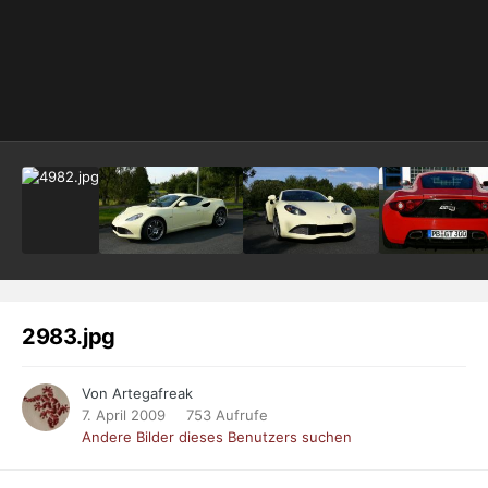
2983.jpg
Von Artegafreak
7. April 2009
753 Aufrufe
Andere Bilder dieses Benutzers suchen