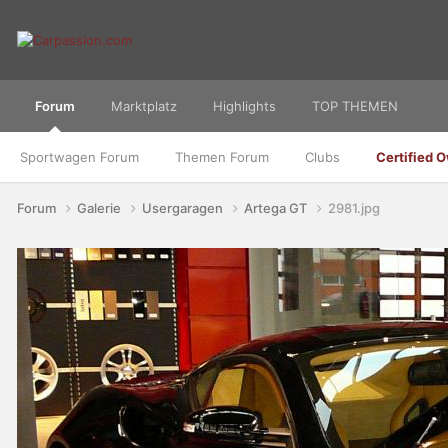
Forum
Marktplatz
Highlights
TOP THEMEN
Sportwagen Forum
Themen Forum
Clubs
Certified 
Forum
Galerie
Usergaragen
Artega GT
2981.jpg