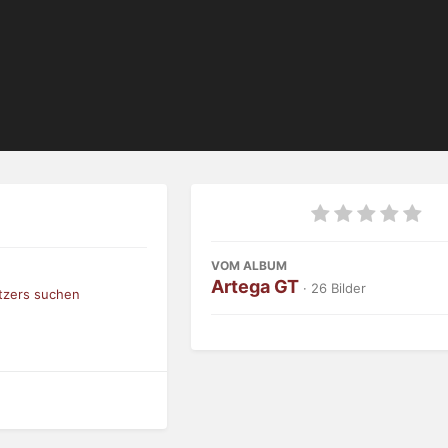
VOM ALBUM
Artega GT
· 26 Bilder
tzers suchen