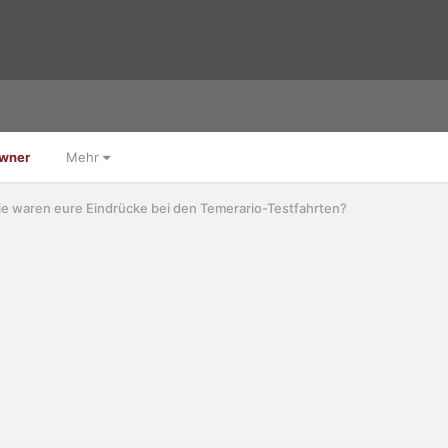
Owner
Mehr
e waren eure Eindrücke bei den Temerario-Testfahrten?