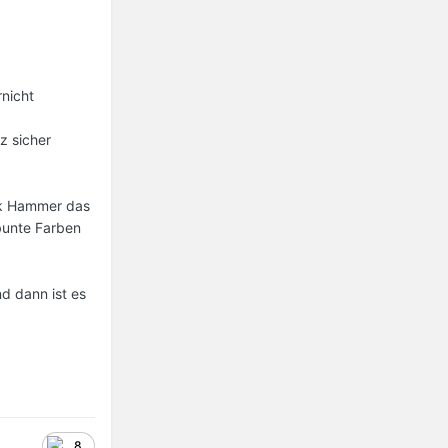
rnicht
z sicher
ck Hammer das
 bunte Farben
d dann ist es
8