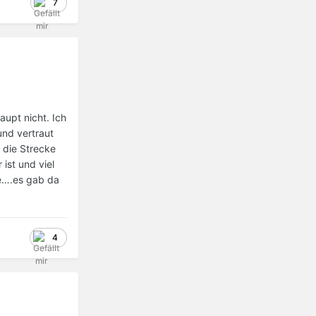
7
aupt nicht. Ich
und vertraut
 die Strecke
ist und viel
de….es gab da
4