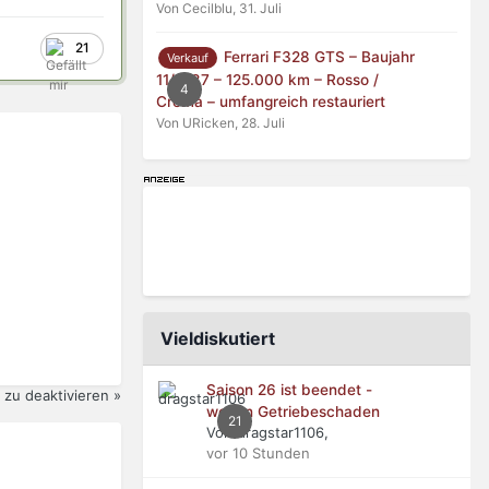
Von Cecilblu,
31. Juli
21
Ferrari F328 GTS – Baujahr
Verkauf
11/1987 – 125.000 km – Rosso /
4
Crema – umfangreich restauriert
Von URicken,
28. Juli
Vieldiskutiert
Saison 26 ist beendet -
zu deaktivieren »
wegen Getriebeschaden
21
Von dragstar1106,
vor 10 Stunden