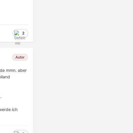
2
Autor
eide mmn. aber
iland
.
werde ich