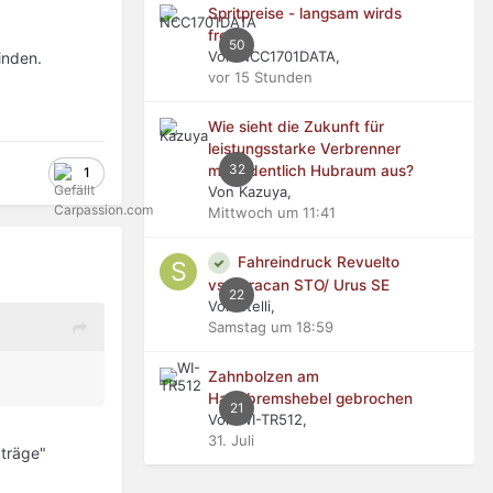
Spritpreise - langsam wirds
frech
50
Von NCC1701DATA,
inden.
vor 15 Stunden
Wie sieht die Zukunft für
leistungsstarke Verbrenner
32
mit ordentlich Hubraum aus?
1
Von Kazuya,
Mittwoch um 11:41
Fahreindruck Revuelto
vs Huracan STO/ Urus SE
22
Von stelli,
Samstag um 18:59
Zahnbolzen am
Handbremshebel gebrochen
21
Von WI-TR512,
31. Juli
 träge"