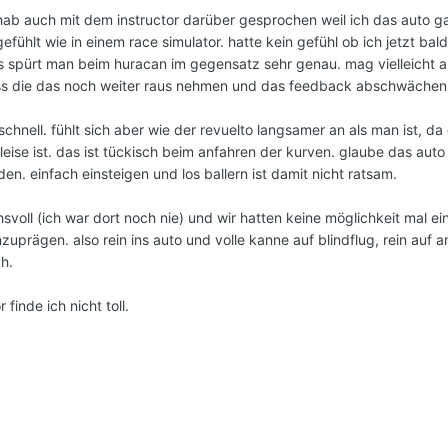
hab auch mit dem instructor darüber gesprochen weil ich das auto ga
efühlt wie in einem race simulator. hatte kein gefühl ob ich jetzt bal
s spürt man beim huracan im gegensatz sehr genau. mag vielleicht a
ass die das noch weiter raus nehmen und das feedback abschwächen
 schnell. fühlt sich aber wie der revuelto langsamer an als man ist, d
ise ist. das ist tückisch beim anfahren der kurven. glaube das aut
en. einfach einsteigen und los ballern ist damit nicht ratsam.
svoll (ich war dort noch nie) und wir hatten keine möglichkeit mal e
uprägen. also rein ins auto und volle kanne auf blindflug, rein auf
h.
 finde ich nicht toll.