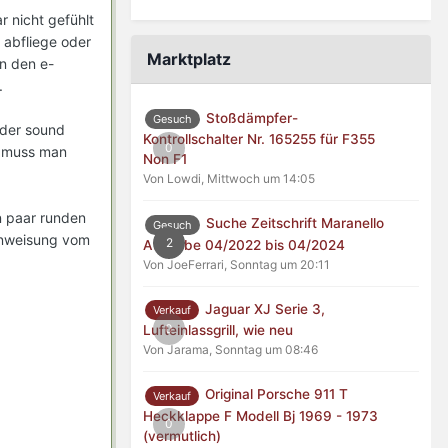
r nicht gefühlt
d abfliege oder
Marktplatz
n den e-
.
Stoßdämpfer-
Gesuch
a der sound
Kontrollschalter Nr. 165255 für F355
0
o muss man
Non F1
Von Lowdi,
Mittwoch um 14:05
in paar runden
Suche Zeitschrift Maranello
Gesuch
 anweisung vom
2
Ausgabe 04/2022 bis 04/2024
Von JoeFerrari,
Sonntag um 20:11
Jaguar XJ Serie 3,
Verkauf
0
Lufteinlassgrill, wie neu
Von Jarama,
Sonntag um 08:46
Original Porsche 911 T
Verkauf
Heckklappe F Modell Bj 1969 - 1973
0
(vermutlich)