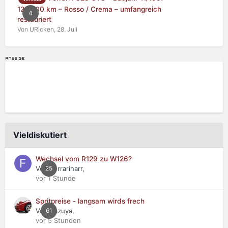
125.000 km – Rosso / Crema – umfangreich
4
restauriert
Von URicken,
28. Juli
Vieldiskutiert
Wechsel vom R129 zu W126?
Von Ferrarinarr,
25
vor 1 Stunde
Spritpreise - langsam wirds frech
Von Kazuya,
61
vor 5 Stunden