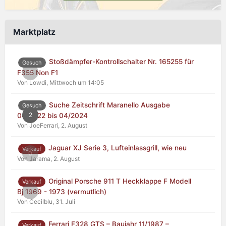
Marktplatz
Stoßdämpfer-Kontrollschalter Nr. 165255 für
Gesuch
0
F355 Non F1
Von Lowdi,
Mittwoch um 14:05
Suche Zeitschrift Maranello Ausgabe
Gesuch
2
04/2022 bis 04/2024
Von JoeFerrari,
2. August
Jaguar XJ Serie 3, Lufteinlassgrill, wie neu
Verkauf
0
Von Jarama,
2. August
Original Porsche 911 T Heckklappe F Modell
Verkauf
0
Bj 1969 - 1973 (vermutlich)
Von Cecilblu,
31. Juli
Ferrari F328 GTS – Baujahr 11/1987 –
Verkauf