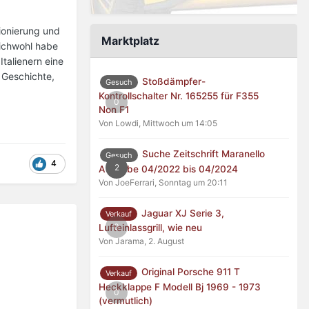
tionierung und
Marktplatz
eichwohl habe
talienern eine
 Geschichte,
Stoßdämpfer-
Gesuch
Kontrollschalter Nr. 165255 für F355
0
Non F1
Von Lowdi,
Mittwoch um 14:05
Suche Zeitschrift Maranello
Gesuch
4
2
Ausgabe 04/2022 bis 04/2024
Von JoeFerrari,
Sonntag um 20:11
Jaguar XJ Serie 3,
Verkauf
0
Lufteinlassgrill, wie neu
Von Jarama,
2. August
Original Porsche 911 T
Verkauf
Heckklappe F Modell Bj 1969 - 1973
0
(vermutlich)