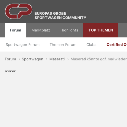
EUROPAS GROßE
SPORTWAGEN COMMUNITY
Forum
Marktplatz
Highlights
TOP THEMEN
Sportwagen Forum
Themen Forum
Clubs
Certified 
Forum
Sportwagen
Maserati
Maserati könnte ggf. mal wieder