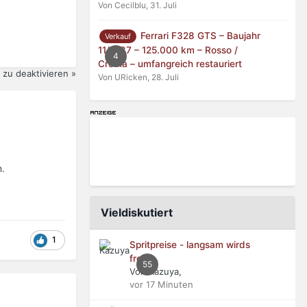
Von Cecilblu,
31. Juli
Ferrari F328 GTS – Baujahr
Verkauf
11/1987 – 125.000 km – Rosso /
4
Crema – umfangreich restauriert
zu deaktivieren »
Von URicken,
28. Juli
n.
Vieldiskutiert
1
Spritpreise - langsam wirds
frech
55
Von Kazuya,
vor 17 Minuten