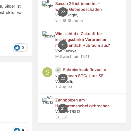
Saison 26 ist beendet -
, Silber ist
wegen Getriebeschaden
22
estruktur war
Von Il Grigio,
vor 18 Stunden
Wie sieht die Zukunft für
leistungsstarke Verbrenner
32
mit ordentlich Hubraum aus?
5
Von Kazuya,
Mittwoch um 11:41
Fahreindruck Revuelto
vs Huracan STO/ Urus SE
22
Von stelli,
1. August
Zahnbolzen am
Handbremshebel gebrochen
21
Von WI-TR512,
31. Juli
5