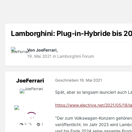
Lamborghini: Plug-in-Hybride bis 2
Von JoeFerrari,
19. Mai 2021
in
Lamborghini Forum
JoeFerrari
Geschrieben
19. Mai 2021
Spät, aber so langsam launciert auch L
https://www.electrive.net/2021/05/18/
"Der zum Volkswagen-Konzern gehörende i
veröffentlicht. Im Jahr 2023 wird Lamb
5,7k
1
und bis Ende 2024 seine gesamte Produk