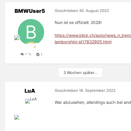
BMWUser5
Geschrieben
30. August 2022
Nun ist es offiziell: 2028!
https://www.blick.ch/auto/news_n_tren
lamborghini-id17832905.html
1,7k
1
3 Wochen später...
LuA
Geschrieben
18. September 2022
War abzusehen, allerdings auch bei an