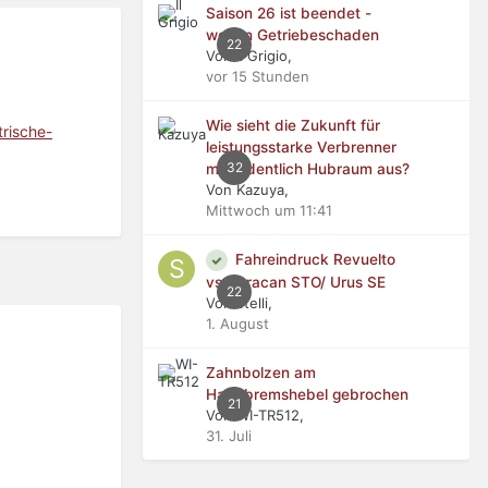
Saison 26 ist beendet -
wegen Getriebeschaden
22
Von Il Grigio,
vor 15 Stunden
Wie sieht die Zukunft für
rische-
leistungsstarke Verbrenner
32
mit ordentlich Hubraum aus?
Von Kazuya,
Mittwoch um 11:41
Fahreindruck Revuelto
vs Huracan STO/ Urus SE
22
Von stelli,
1. August
Zahnbolzen am
Handbremshebel gebrochen
21
Von WI-TR512,
31. Juli