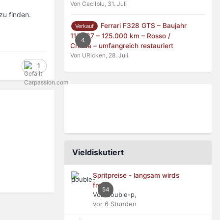
Von Cecilblu,
31. Juli
zu finden.
Ferrari F328 GTS – Baujahr
Verkauf
11/1987 – 125.000 km – Rosso /
4
Crema – umfangreich restauriert
Von URicken,
28. Juli
1
Vieldiskutiert
Spritpreise - langsam wirds
frech
54
Von double-p,
vor 6 Stunden