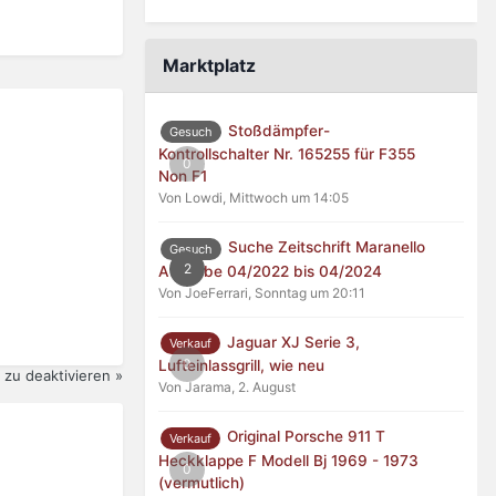
Marktplatz
Stoßdämpfer-
Gesuch
Kontrollschalter Nr. 165255 für F355
0
Non F1
Von Lowdi,
Mittwoch um 14:05
Suche Zeitschrift Maranello
Gesuch
2
Ausgabe 04/2022 bis 04/2024
Von JoeFerrari,
Sonntag um 20:11
Jaguar XJ Serie 3,
Verkauf
0
Lufteinlassgrill, wie neu
zu deaktivieren »
Von Jarama,
2. August
Original Porsche 911 T
Verkauf
Heckklappe F Modell Bj 1969 - 1973
0
(vermutlich)