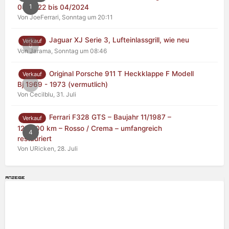
1
04/2022 bis 04/2024
Von JoeFerrari,
Sonntag um 20:11
Jaguar XJ Serie 3, Lufteinlassgrill, wie neu
Verkauf
0
Von Jarama,
Sonntag um 08:46
Original Porsche 911 T Heckklappe F Modell
Verkauf
0
Bj 1969 - 1973 (vermutlich)
Von Cecilblu,
31. Juli
Ferrari F328 GTS – Baujahr 11/1987 –
Verkauf
125.000 km – Rosso / Crema – umfangreich
4
restauriert
Von URicken,
28. Juli