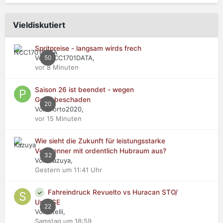
Vieldiskutiert
Spritpreise - langsam wirds frech
Von NCC1701DATA,
50
vor 8 Minuten
Saison 26 ist beendet - wegen
Getriebeschaden
20
Von Porto2020,
vor 15 Minuten
Wie sieht die Zukunft für leistungsstarke
Verbrenner mit ordentlich Hubraum aus?
32
Von Kazuya,
Gestern um 11:41 Uhr
Fahreindruck Revuelto vs Huracan STO/
Urus SE
22
Von stelli,
Samstag um 18:59