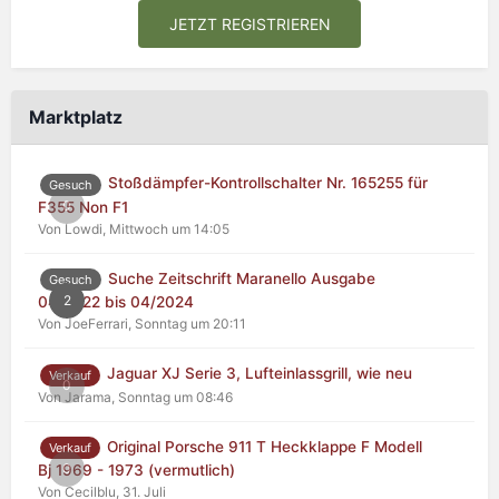
JETZT REGISTRIEREN
Marktplatz
Stoßdämpfer-Kontrollschalter Nr. 165255 für
Gesuch
0
F355 Non F1
Von Lowdi,
Mittwoch um 14:05
Suche Zeitschrift Maranello Ausgabe
Gesuch
2
04/2022 bis 04/2024
Von JoeFerrari,
Sonntag um 20:11
Jaguar XJ Serie 3, Lufteinlassgrill, wie neu
Verkauf
0
Von Jarama,
Sonntag um 08:46
Original Porsche 911 T Heckklappe F Modell
Verkauf
0
Bj 1969 - 1973 (vermutlich)
Von Cecilblu,
31. Juli