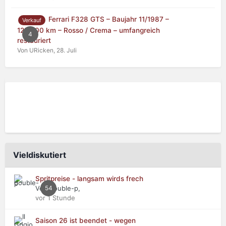
Ferrari F328 GTS – Baujahr 11/1987 –
Verkauf
125.000 km – Rosso / Crema – umfangreich
4
restauriert
Von URicken,
28. Juli
Vieldiskutiert
Spritpreise - langsam wirds frech
Von double-p,
54
vor 1 Stunde
Saison 26 ist beendet - wegen