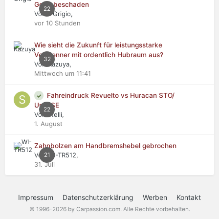
Getriebeschaden
22
Von Il Grigio,
vor 10 Stunden
Wie sieht die Zukunft für leistungsstarke
Verbrenner mit ordentlich Hubraum aus?
32
Von Kazuya,
Mittwoch um 11:41
Fahreindruck Revuelto vs Huracan STO/
Urus SE
22
Von stelli,
1. August
Zahnbolzen am Handbremshebel gebrochen
Von WI-TR512,
21
31. Juli
Impressum
Datenschutzerklärung
Werben
Kontakt
© 1996-2026 by Carpassion.com. Alle Rechte vorbehalten.