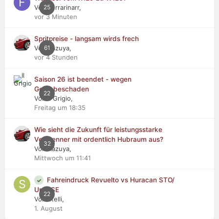
Von Ferrarinarr,
25
vor 3 Minuten
Spritpreise - langsam wirds frech
Von Kazuya,
61
vor 4 Stunden
Saison 26 ist beendet - wegen
Getriebeschaden
22
Von Il Grigio,
Freitag um 18:35
Wie sieht die Zukunft für leistungsstarke
Verbrenner mit ordentlich Hubraum aus?
32
Von Kazuya,
Mittwoch um 11:41
Fahreindruck Revuelto vs Huracan STO/
Urus SE
22
Von stelli,
1. August