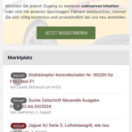
Möchten Sie jedoch Zugang zu weiteren
exklusiven Inhalten
oder sich mit anderen Sportwagen-Fahrern austauschen, können
Sie sich völlig kostenlos und unverbindlich bei uns neu anmelden.
JETZT REGISTRIEREN
Marktplatz
Stoßdämpfer-Kontrollschalter Nr. 165255 für
Gesuch
0
F355 Non F1
Von Lowdi,
Mittwoch um 14:05
Suche Zeitschrift Maranello Ausgabe
Gesuch
2
04/2022 bis 04/2024
Von JoeFerrari,
2. August
Jaguar XJ Serie 3, Lufteinlassgrill, wie neu
Verkauf
0
Von Jarama,
2. August