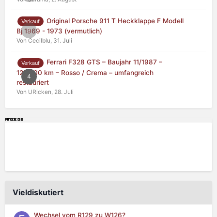
Original Porsche 911 T Heckklappe F Modell
Verkauf
0
Bj 1969 - 1973 (vermutlich)
Von Cecilblu,
31. Juli
Ferrari F328 GTS – Baujahr 11/1987 –
Verkauf
125.000 km – Rosso / Crema – umfangreich
4
restauriert
Von URicken,
28. Juli
Vieldiskutiert
Wechsel vom R129 zu W126?