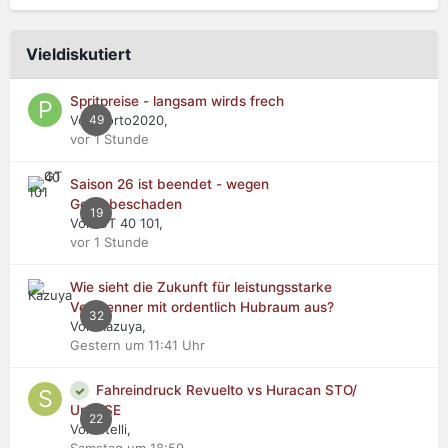
Vieldiskutiert
Spritpreise - langsam wirds frech
Von Porto2020,
49
vor 1 Stunde
Saison 26 ist beendet - wegen
Getriebeschaden
19
Von GT 40 101,
vor 1 Stunde
Wie sieht die Zukunft für leistungsstarke
Verbrenner mit ordentlich Hubraum aus?
32
Von Kazuya,
Gestern um 11:41 Uhr
Fahreindruck Revuelto vs Huracan STO/
Urus SE
22
Von stelli,