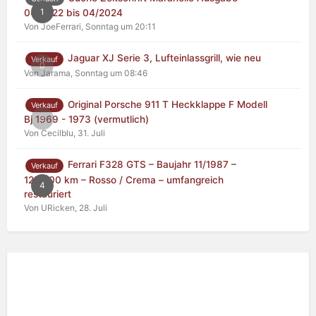
1
04/2022 bis 04/2024
Von JoeFerrari,
Sonntag um 20:11
Jaguar XJ Serie 3, Lufteinlassgrill, wie neu
Verkauf
0
Von Jarama,
Sonntag um 08:46
Original Porsche 911 T Heckklappe F Modell
Verkauf
0
Bj 1969 - 1973 (vermutlich)
Von Cecilblu,
31. Juli
Ferrari F328 GTS – Baujahr 11/1987 –
Verkauf
125.000 km – Rosso / Crema – umfangreich
4
restauriert
Von URicken,
28. Juli