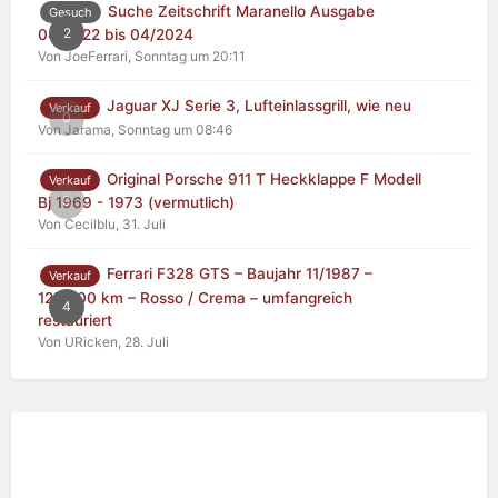
Suche Zeitschrift Maranello Ausgabe
Gesuch
2
04/2022 bis 04/2024
Von JoeFerrari,
Sonntag um 20:11
Jaguar XJ Serie 3, Lufteinlassgrill, wie neu
Verkauf
0
Von Jarama,
Sonntag um 08:46
Original Porsche 911 T Heckklappe F Modell
Verkauf
0
Bj 1969 - 1973 (vermutlich)
Von Cecilblu,
31. Juli
Ferrari F328 GTS – Baujahr 11/1987 –
Verkauf
125.000 km – Rosso / Crema – umfangreich
4
restauriert
Von URicken,
28. Juli