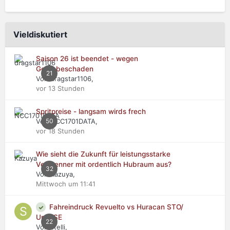
Vieldiskutiert
Saison 26 ist beendet - wegen
Getriebeschaden
21
Von dragstar1106,
vor 13 Stunden
Spritpreise - langsam wirds frech
Von NCC1701DATA,
50
vor 18 Stunden
Wie sieht die Zukunft für leistungsstarke
Verbrenner mit ordentlich Hubraum aus?
32
Von Kazuya,
Mittwoch um 11:41
Fahreindruck Revuelto vs Huracan STO/
Urus SE
22
Von stelli,