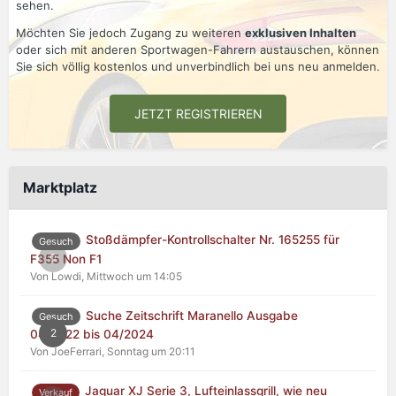
sehen.
Möchten Sie jedoch Zugang zu weiteren
exklusiven Inhalten
oder sich mit anderen Sportwagen-Fahrern austauschen, können
Sie sich völlig kostenlos und unverbindlich bei uns neu anmelden.
JETZT REGISTRIEREN
Marktplatz
Stoßdämpfer-Kontrollschalter Nr. 165255 für
Gesuch
0
F355 Non F1
Von Lowdi,
Mittwoch um 14:05
Suche Zeitschrift Maranello Ausgabe
Gesuch
2
04/2022 bis 04/2024
Von JoeFerrari,
Sonntag um 20:11
Jaguar XJ Serie 3, Lufteinlassgrill, wie neu
Verkauf