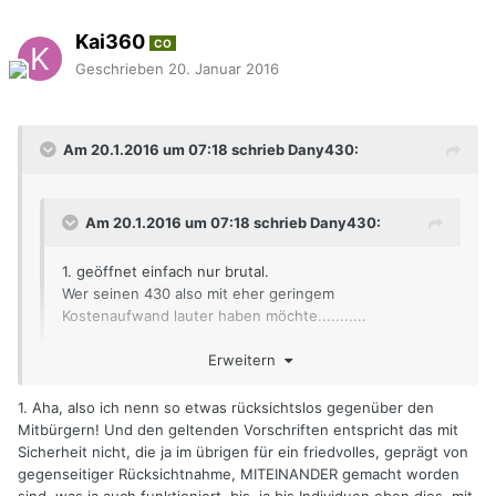
Kai360
CO
Geschrieben
20. Januar 2016
Am 20.1.2016 um 07:18 schrieb Dany430:
Am 20.1.2016 um 07:18 schrieb Dany430:
1. geöffnet einfach nur brutal.
Wer seinen 430 also mit eher geringem
Kostenaufwand lauter haben möchte...........
Erweitern
2. erst war es geplant die Kats zu entfernen, nun sind
Downpipe`s mit anderen Kats verbaut, zudem hat der 430
1. Aha, also ich nenn so etwas rücksichtslos gegenüber den
noch Vorkats im Krümmer die der Scuderia ab Werk nicht
Mitbürgern! Und den geltenden Vorschriften entspricht das mit
hat. Die Schadstoff-Grenzwerte werden also eingehalten.
Sicherheit nicht, die ja im übrigen für ein friedvolles, geprägt von
gegenseitiger Rücksichtnahme, MITEINANDER gemacht worden
3. Ich denke wer solch ein Fahrzeug fährt, sollte sich über
sind, was ja auch funktioniert, bis, ja bis Individuen eben dies, mit