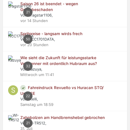
Saison 26 ist beendet - wegen
Getriebeschaden
21
Von dragstar1106,
vor 14 Stunden
Spritpreise - langsam wirds frech
Von NCC1701DATA,
50
vor 20 Stunden
Wie sieht die Zukunft für leistungsstarke
Verbrenner mit ordentlich Hubraum aus?
32
Von Kazuya,
Mittwoch um 11:41
Fahreindruck Revuelto vs Huracan STO/
Urus SE
22
Von stelli,
Samstag um 18:59
Zahnbolzen am Handbremshebel gebrochen
Von WI-TR512,
21
31. Juli