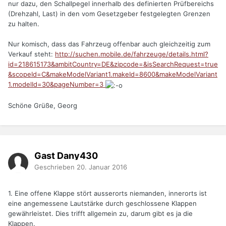
nur dazu, den Schallpegel innerhalb des definierten Prüfbereichs
(Drehzahl, Last) in den vom Gesetzgeber festgelegten Grenzen
zu halten.
Nur komisch, dass das Fahrzeug offenbar auch gleichzeitig zum
Verkauf steht:
http://suchen.mobile.de/fahrzeuge/details.html?
id=218615173&ambitCountry=DE&zipcode=&isSearchRequest=true
&scopeId=C&makeModelVariant1.makeId=8600&makeModelVariant
1.modelId=30&pageNumber=3
Schöne Grüße, Georg
Gast Dany430
Geschrieben
20. Januar 2016
1. Eine offene Klappe stört ausserorts niemanden, innerorts ist
eine angemessene Lautstärke durch geschlossene Klappen
gewährleistet. Dies trifft allgemein zu, darum gibt es ja die
Klappen.