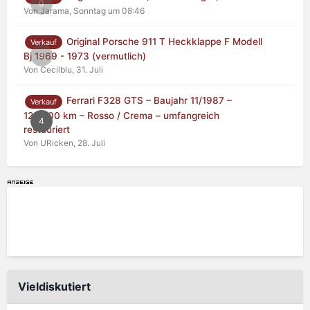
0
Von Jarama,
Sonntag um 08:46
Original Porsche 911 T Heckklappe F Modell
Verkauf
0
Bj 1969 - 1973 (vermutlich)
Von Cecilblu,
31. Juli
Ferrari F328 GTS – Baujahr 11/1987 –
Verkauf
125.000 km – Rosso / Crema – umfangreich
4
restauriert
Von URicken,
28. Juli
Vieldiskutiert