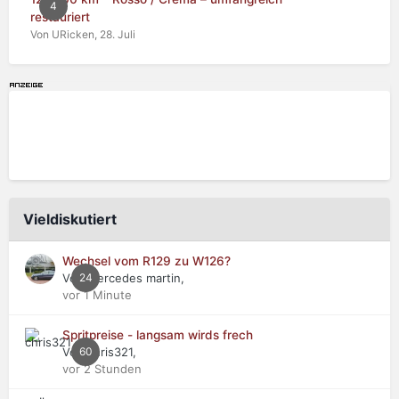
4
restauriert
Von URicken,
28. Juli
Vieldiskutiert
Wechsel vom R129 zu W126?
Von mercedes martin,
24
vor 1 Minute
Spritpreise - langsam wirds frech
Von chris321,
60
vor 2 Stunden