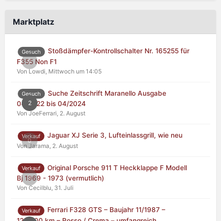
Marktplatz
Stoßdämpfer-Kontrollschalter Nr. 165255 für
Gesuch
0
F355 Non F1
Von Lowdi,
Mittwoch um 14:05
Suche Zeitschrift Maranello Ausgabe
Gesuch
2
04/2022 bis 04/2024
Von JoeFerrari,
2. August
Jaguar XJ Serie 3, Lufteinlassgrill, wie neu
Verkauf
0
Von Jarama,
2. August
Original Porsche 911 T Heckklappe F Modell
Verkauf
0
Bj 1969 - 1973 (vermutlich)
Von Cecilblu,
31. Juli
Ferrari F328 GTS – Baujahr 11/1987 –
Verkauf
125.000 km – Rosso / Crema – umfangreich