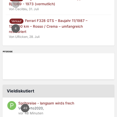
0
Bj 1969 - 1973 (vermutlich)
Von Cecilblu,
31. Juli
Ferrari F328 GTS – Baujahr 11/1987 –
Verkauf
125.000 km – Rosso / Crema – umfangreich
4
restauriert
Von URicken,
28. Juli
Vieldiskutiert
Spritpreise - langsam wirds frech
Von Porto2020,
49
vor 48 Minuten