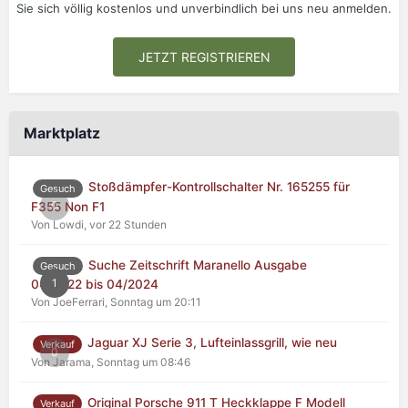
Sie sich völlig kostenlos und unverbindlich bei uns neu anmelden.
JETZT REGISTRIEREN
Marktplatz
Stoßdämpfer-Kontrollschalter Nr. 165255 für
Gesuch
0
F355 Non F1
Von Lowdi,
vor 22 Stunden
Suche Zeitschrift Maranello Ausgabe
Gesuch
1
04/2022 bis 04/2024
Von JoeFerrari,
Sonntag um 20:11
Jaguar XJ Serie 3, Lufteinlassgrill, wie neu
Verkauf
0
Von Jarama,
Sonntag um 08:46
Original Porsche 911 T Heckklappe F Modell
Verkauf