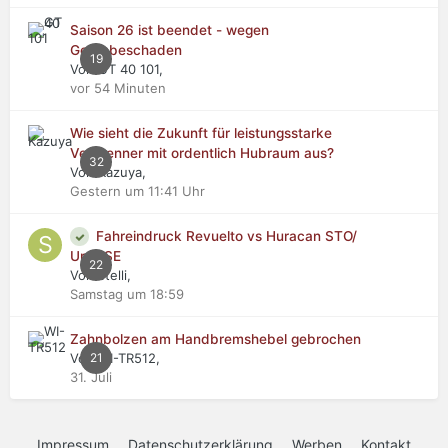
Saison 26 ist beendet - wegen
Getriebeschaden
19
Von GT 40 101,
vor 54 Minuten
Wie sieht die Zukunft für leistungsstarke
Verbrenner mit ordentlich Hubraum aus?
32
Von Kazuya,
Gestern um 11:41 Uhr
Fahreindruck Revuelto vs Huracan STO/
Urus SE
22
Von stelli,
Samstag um 18:59
Zahnbolzen am Handbremshebel gebrochen
Von WI-TR512,
21
31. Juli
Impressum
Datenschutzerklärung
Werben
Kontakt