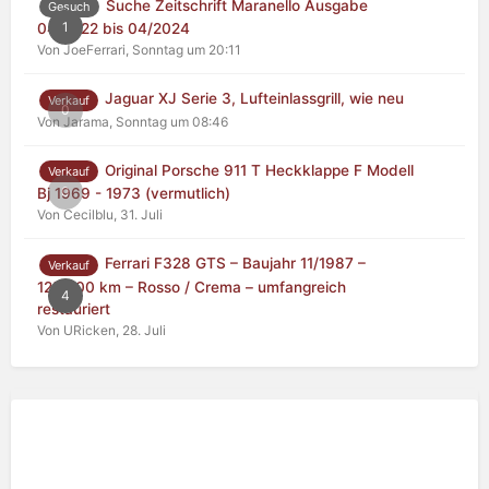
Suche Zeitschrift Maranello Ausgabe
Gesuch
1
04/2022 bis 04/2024
Von JoeFerrari,
Sonntag um 20:11
Jaguar XJ Serie 3, Lufteinlassgrill, wie neu
Verkauf
0
Von Jarama,
Sonntag um 08:46
Original Porsche 911 T Heckklappe F Modell
Verkauf
0
Bj 1969 - 1973 (vermutlich)
Von Cecilblu,
31. Juli
Ferrari F328 GTS – Baujahr 11/1987 –
Verkauf
125.000 km – Rosso / Crema – umfangreich
4
restauriert
Von URicken,
28. Juli