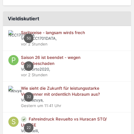
Vieldiskutiert
Spritpreise - langsam wirds frech
Von NCC1701DATA,
50
vor 2 Stunden
Saison 26 ist beendet - wegen
Getriebeschaden
20
Von Porto2020,
vor 2 Stunden
Wie sieht die Zukunft für leistungsstarke
Verbrenner mit ordentlich Hubraum aus?
32
Von Kazuya,
Gestern um 11:41 Uhr
Fahreindruck Revuelto vs Huracan STO/
Urus SE
22
Von stelli,