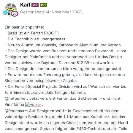
Karl
VIP
CO
Geschrieben
14. November 2008
Ein paar Stichpunkte:
- Basis ist ein Ferrari F430 F1.
- Die Technik blieb unangetastet.
- Neues Aluminium-Chassis, Karosserie Aluminium und Karbon
- Das Design wurde vom Besitzer und Leonardo Fiovaranti - einst
Designer bei Pininfaraina und mit verantwortlich für das Design
von beispielsweise Daytona, Dino und 512 BB - entworfen.
- Das Design des Innenraumes blieb weitgehend unangetastet.
- Es wird nur dieses Fahrzeug geben, also kein Vergleich zu den
Kleinserien von beispielsweise Zagato.
- Die Ferrari Special Projects Division wird auf Wunsch ca. vier bis
fünf Einzelstücke pro Jahr fertigen können.
@netburner: Jetzt verdient Ferrari das Geld selber - und nicht
Pininfarina
.
@Rodemarc: Auf Designentwürfe in Zusammenarbeit mit dem
zukünftigen Besitzer folgte ein 1:1-Model aus Kunstharz. Als das
Design stand wurde ein eigenes Chassis entworfen und per Hand
zusammengebaut. Sodann folgten die F430-Technik und alle Teile