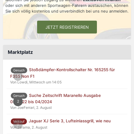
oder sich mit anderen Sportwagen-Fahrern austauschen, können
Sie sich völlig kostenlos und unverbindlich bei uns neu anmelden.
JETZT REGISTRIEREN
Marktplatz
Stoßdämpfer-Kontrollschalter Nr. 165255 für
Gesuch
0
F355 Non F1
Von Lowdi,
Mittwoch um 14:05
Suche Zeitschrift Maranello Ausgabe
Gesuch
2
04/2022 bis 04/2024
Von JoeFerrari,
2. August
Jaguar XJ Serie 3, Lufteinlassgrill, wie neu
Verkauf
0
Von Jarama,
2. August