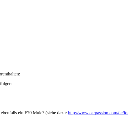
renthalten:
folger:
r ebenfalls ein F70 Mule? (siehe dazu:
http://www.carpassion.com/de/for