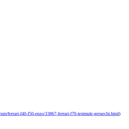
um/ferrari-f40-f50-enzo/33867-ferrari-f70-testmule-geruecht.html
)