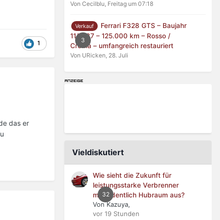
Von Cecilblu,
Freitag um 07:18
Ferrari F328 GTS – Baujahr
Verkauf
11/1987 – 125.000 km – Rosso /
3
1
Crema – umfangreich restauriert
Von URicken,
28. Juli
de das er
zu
Vieldiskutiert
Wie sieht die Zukunft für
leistungsstarke Verbrenner
32
mit ordentlich Hubraum aus?
Von Kazuya,
vor 19 Stunden