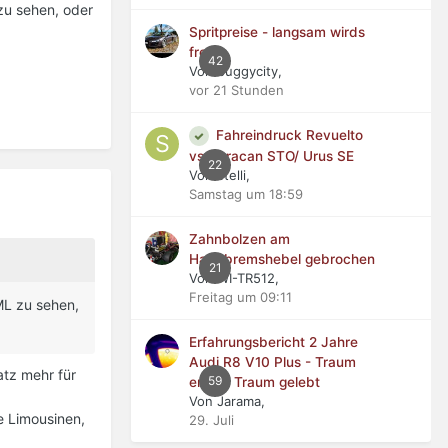
zu sehen, oder
Spritpreise - langsam wirds
frech
42
Von buggycity,
vor 21 Stunden
Fahreindruck Revuelto
vs Huracan STO/ Urus SE
22
Von stelli,
Samstag um 18:59
Zahnbolzen am
Handbremshebel gebrochen
21
Von WI-TR512,
Freitag um 09:11
ML zu sehen,
Erfahrungsbericht 2 Jahre
Audi R8 V10 Plus - Traum
atz mehr für
59
erfüllt, Traum gelebt
Von Jarama,
e Limousinen,
29. Juli