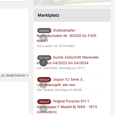
Marktplatz
Stoßdämpfer-
Gesuch
Kontrollschalter Nr. 165255 für F355
0
Non F1
Von Lowdi,
vor 16 Stunden
Suche Zeitschrift Maranello
Gesuch
1
Ausgabe 04/2022 bis 04/2024
Von JoeFerrari,
Sonntag um 20:11
zu deaktivieren »
Jaguar XJ Serie 3,
Verkauf
0
Lufteinlassgrill, wie neu
Von Jarama,
Sonntag um 08:46
Original Porsche 911 T
Verkauf
Heckklappe F Modell Bj 1969 - 1973
0
(vermutlich)