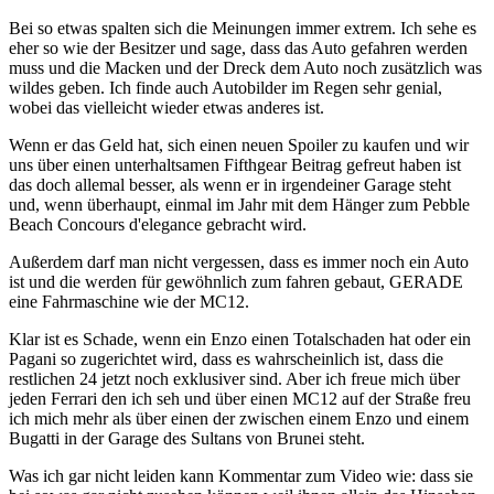
Bei so etwas spalten sich die Meinungen immer extrem. Ich sehe es
eher so wie der Besitzer und sage, dass das Auto gefahren werden
muss und die Macken und der Dreck dem Auto noch zusätzlich was
wildes geben. Ich finde auch Autobilder im Regen sehr genial,
wobei das vielleicht wieder etwas anderes ist.
Wenn er das Geld hat, sich einen neuen Spoiler zu kaufen und wir
uns über einen unterhaltsamen Fifthgear Beitrag gefreut haben ist
das doch allemal besser, als wenn er in irgendeiner Garage steht
und, wenn überhaupt, einmal im Jahr mit dem Hänger zum Pebble
Beach Concours d'elegance gebracht wird.
Außerdem darf man nicht vergessen, dass es immer noch ein Auto
ist und die werden für gewöhnlich zum fahren gebaut, GERADE
eine Fahrmaschine wie der MC12.
Klar ist es Schade, wenn ein Enzo einen Totalschaden hat oder ein
Pagani so zugerichtet wird, dass es wahrscheinlich ist, dass die
restlichen 24 jetzt noch exklusiver sind. Aber ich freue mich über
jeden Ferrari den ich seh und über einen MC12 auf der Straße freu
ich mich mehr als über einen der zwischen einem Enzo und einem
Bugatti in der Garage des Sultans von Brunei steht.
Was ich gar nicht leiden kann Kommentar zum Video wie: dass sie