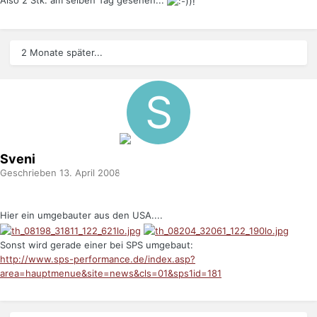
Also 2 Stk. am selben Tag gesehen...
2 Monate später...
Sveni
Geschrieben
13. April 2008
Hier ein umgebauter aus den USA....
Sonst wird gerade einer bei SPS umgebaut:
http://www.sps-performance.de/index.asp?
area=hauptmenue&site=news&cls=01&sps1id=181