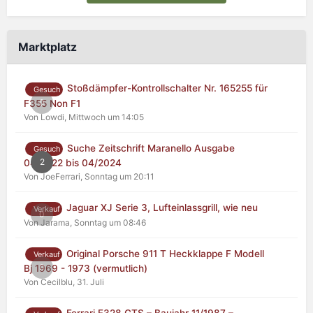
Marktplatz
Stoßdämpfer-Kontrollschalter Nr. 165255 für
Gesuch
0
F355 Non F1
Von Lowdi,
Mittwoch um 14:05
Suche Zeitschrift Maranello Ausgabe
Gesuch
2
04/2022 bis 04/2024
Von JoeFerrari,
Sonntag um 20:11
Jaguar XJ Serie 3, Lufteinlassgrill, wie neu
Verkauf
0
Von Jarama,
Sonntag um 08:46
Original Porsche 911 T Heckklappe F Modell
Verkauf
0
Bj 1969 - 1973 (vermutlich)
Von Cecilblu,
31. Juli