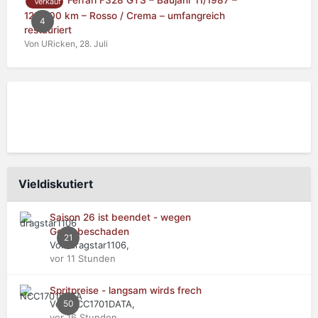
Ferrari F328 GTS – Baujahr 11/1987 –
Verkauf
125.000 km – Rosso / Crema – umfangreich
4
restauriert
Von URicken,
28. Juli
Vieldiskutiert
Saison 26 ist beendet - wegen
Getriebeschaden
21
Von dragstar1106,
vor 11 Stunden
Spritpreise - langsam wirds frech
Von NCC1701DATA,
50
vor 16 Stunden