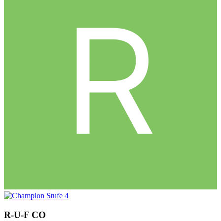
R-U-F
CO