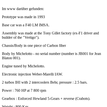
Im www darüber gefunden:
Prototype was made in 1993
Base car was a F40 LM IMSA.
Assembly was made at the Tony Gillet factory (ex-F1 driver and
builder of the "Vertigo").
Chassis/Body in one piece of Carbon fiber
Body by Michelotto - no serial number (number is JB001 for Jean
Blaton 001).
Engine tuned by Michelotto.
Electronic injection Weber-Marelli IAW.
2 turbos IHI with 2 intercoolers Behr, pressure : 2.5 bars.
Power : 760 HP at 7 800 rpm
Gearbox : Enforced Hewland 5-Gears + reverse (Crabots).
Weight : 800 Kgs.